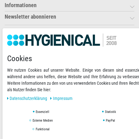
Informationen
Newsletter abonnieren
Ihre Zahlungsmöglichkeiten
2)
VORKASSE
Cookies
RECHNUNG
Wir nutzen Cookies auf unserer Website. Einige von diesen sind essenzie
während andere uns helfen, diese Website und Ihre Erfahrung zu verbesse
Versandoptionen
Social Media
Weitere Informationen zu den von uns verwendeten Cookies und Ihren Rech
als Nutzer finden Sie hier:
Daten­schutz­erklärung
Impressum
Essenziell
Statistik
AGB
Datenschutzerklärung
Impressum
Externe Medien
PayPal
Funktional
Copyright © 2019 Hygienical. Alle Rechte vorbehalten.