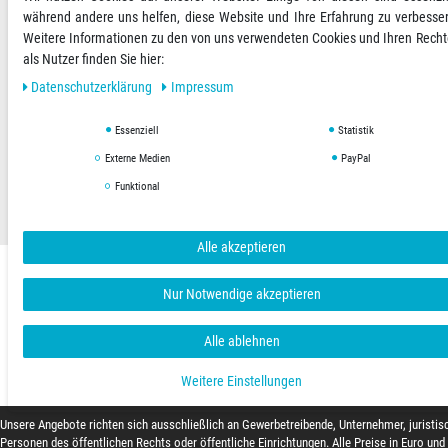
während andere uns helfen, diese Website und Ihre Erfahrung zu verbesse
Weitere Informationen zu den von uns verwendeten Cookies und Ihren Rech
Versandoptionen
Social Media
als Nutzer finden Sie hier:
Daten­schutz­erklärung
Impressum
Essenziell
Statistik
AGB
Datenschutzerklärung
Impressum
Externe Medien
PayPal
Funktional
Copyright © 2019 Hygienical. Alle Rechte vorbehalten.
Alle akzeptieren
Nur Notwendige akzeptieren
Alle ablehnen
Weitere Einstellungen
Unsere Angebote richten sich ausschließlich an Gewerbetreibende, Unternehmer, juristis
Personen des öffentlichen Rechts oder öffentliche Einrichtungen. Alle Preise in Euro und