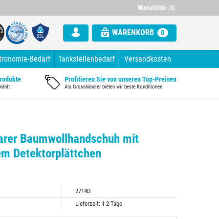
000 Artikel im Sortiment
Alle Rechnung mit ausgewiesener Mw
Wunschliste (0)
WARENKORB
0
tronomie-Bedarf
Tankstellenbedarf
Versandkosten
Produkte
Profitieren Sie von unseren Top-Preisen
wählt
Als Grosshändler bieten wir beste Konditionen
barer Baumwollhandschuh mit
m Detektorplättchen
2714D
Lieferzeit: 1-2 Tage