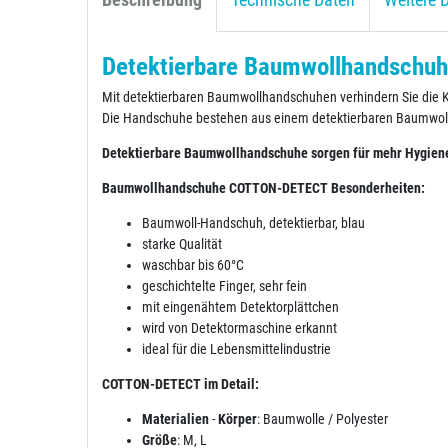
Beschreibung
Technische Daten
Weitere D
Detektierbare Baumwollhandsch
Mit detektierbaren Baumwollhandschuhen verhindern Sie die Ko
Die Handschuhe bestehen aus einem detektierbaren Baumwoll-G
Detektierbare Baumwollhandschuhe sorgen für mehr Hygiene, 
Baumwollhandschuhe COTTON-DETECT Besonderheiten:
Baumwoll-Handschuh, detektierbar, blau
starke Qualität
waschbar bis 60°C
geschichtelte Finger, sehr fein
mit eingenähtem Detektorplättchen
wird von Detektormaschine erkannt
ideal für die Lebensmittelindustrie
COTTON-DETECT im Detail:
Materialien
-
Körper
: Baumwolle / Polyester
Größe
: M, L