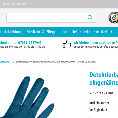
Mehr als 10 Jahre Branchenerfahrung
Mehr als 1
Sprache/Lieferland:
DE
chutzkleidung
Medizin- & Pflegebedarf
Detektierbare Artikel
Gas
denhotline: 07031-7857949
Wir bieten Ihnen qualitative 
ags bis Freitags von 08:00 bis 18:00 Uhr
Unser Sortiment wurde sorgfätig ausge
dschuhe
Detektierbarer Baumwollhandschuh mit eingenähtem Detektorplättchen
Detektier
eingenähte
VE: 25 x 12 Paar
Artikelnummer
Verfügbarkeit