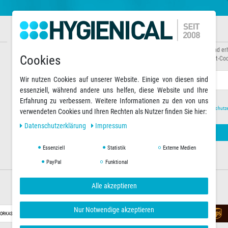
Informationen
Newsletter abonnieren
Über uns
Abonnieren Sie unseren Newsletter und er
Cookies
Zahlungsarten
Sonderaktionen sowie exklusive Rabatt-Cod
Versandarten & -kosten
Warenkorb
E-MAIL **
Wir nutzen Cookies auf unserer Website. Einige von diesen sind
essenziell, während andere uns helfen, diese Website und Ihre
Erfahrung zu verbessern. Weitere Informationen zu den von uns
Hiermit bestätige ich, dass ich die
Daten­schutz­
verwendeten Cookies und Ihren Rechten als Nutzer finden Sie hier:
Daten­schutz­erklärung
Impressum
Essenziell
Statistik
Externe Medien
PayPal
Funktional
Alle akzeptieren
Versandoptionen
Nur Notwendige akzeptieren
ORKASSE
RECHNUNG