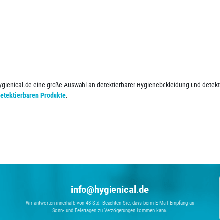
ienical.de eine große Auswahl an detektierbarer Hygienebekleidung und detekti
detektierbaren Produkte
.
info@hygienical.de
Wir antworten innerhalb von 48 Std. Beachten Sie, dass beim E-Mail-Empfang an
Sonn- und Feiertagen zu Verzögerungen kommen kann.