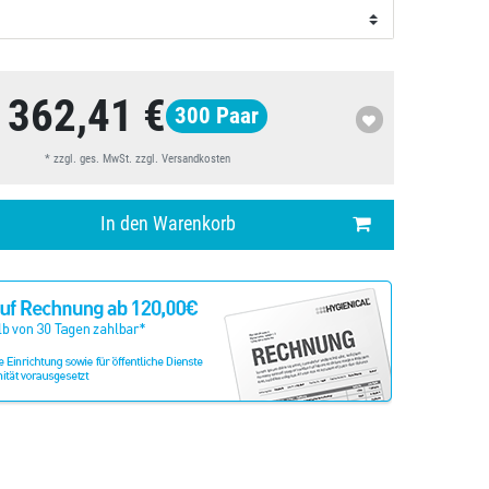
362,41 €
300
Paar
* zzgl. ges. MwSt. zzgl.
Versandkosten
In den Warenkorb