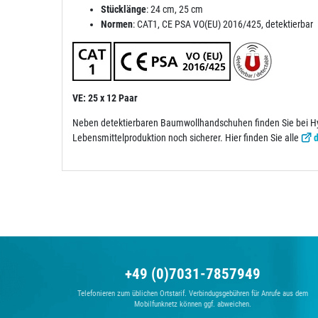
Stücklänge
: 24 cm, 25 cm
Normen
: CAT1, CE PSA VO(EU) 2016/425, detektierbar
VE: 25 x 12 Paar
Neben detektierbaren Baumwollhandschuhen finden Sie bei Hyg
Lebensmittelproduktion noch sicherer. Hier finden Sie alle
+49 (0)7031-7857949
Telefonieren zum üblichen Ortstarif. Verbindugsgebühren für Anrufe aus dem
Mobilfunknetz können ggf. abweichen.