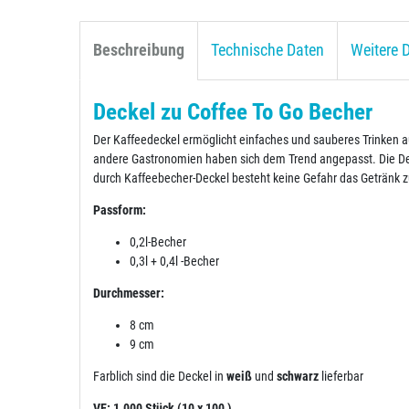
Beschreibung
Technische Daten
Weitere D
Deckel zu Coffee To Go Becher
Der Kaffeedeckel ermöglicht einfaches und sauberes Trinken aus
andere Gastronomien haben sich dem Trend angepasst. Die Deck
durch Kaffeebecher-Deckel besteht keine Gefahr das Getränk z
Passform:
0,2l-Becher
0,3l + 0,4l -Becher
Durchmesser:
8 cm
9 cm
Farblich sind die Deckel in
weiß
und
schwarz
lieferbar
VE: 1.000 Stück (10 x 100 )