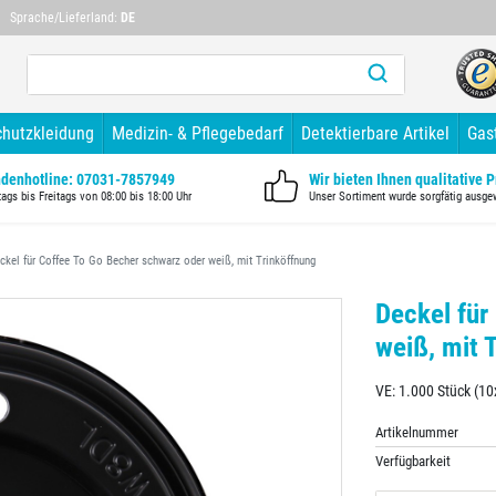
Mehr als 10 Jahre Branchenerfahrung
Mehr als 1
Sprache/Lieferland:
DE
chutzkleidung
Medizin- & Pflegebedarf
Detektierbare Artikel
Gas
denhotline: 07031-7857949
Wir bieten Ihnen qualitative 
ags bis Freitags von 08:00 bis 18:00 Uhr
Unser Sortiment wurde sorgfätig ausge
ckel für Coffee To Go Becher schwarz oder weiß, mit Trinköffnung
Deckel für
weiß, mit 
VE: 1.000 Stück (1
Artikelnummer
Verfügbarkeit