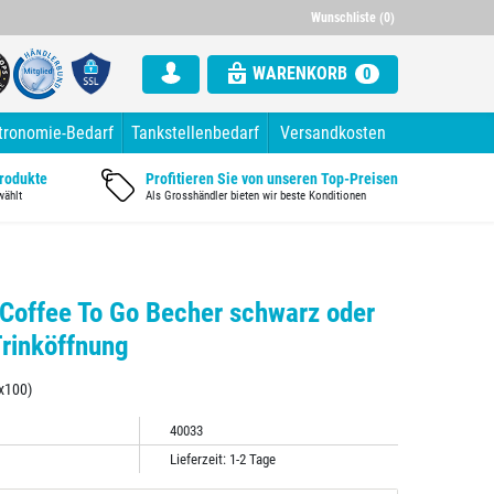
000 Artikel im Sortiment
Alle Rechnung mit ausgewiesener Mw
Wunschliste (0)
WARENKORB
0
tronomie-Bedarf
Tankstellenbedarf
Versandkosten
Produkte
Profitieren Sie von unseren Top-Preisen
wählt
Als Grosshändler bieten wir beste Konditionen
 Coffee To Go Becher schwarz oder
Trinköffnung
0x100)
40033
Lieferzeit: 1-2 Tage