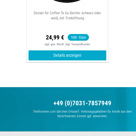
Deckel für Coffee To Go Becher schwarz oder
weiß, mit Trinköffnung
24,99 €
1000
Stück
zzgl. ges. MwSt.
zzgl.
Versandkosten
Details anzeigen
+49 (0)7031-7857949
Telefonieren zum üblichen Ortstarif. Verbindugsgebühren für Anrufe aus dem
Mobilfunknetz können ggf. abweichen.