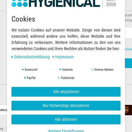
Informationen
Newsletter abonnieren
Über uns
Abonnieren Sie unseren Newsletter und er
Cookies
Zahlungsarten
Sonderaktionen sowie exklusive Rabatt-Cod
Versandarten & -kosten
Wir nutzen Cookies auf unserer Website. Einige von diesen sind
Warenkorb
E-MAIL **
essenziell, während andere uns helfen, diese Website und Ihre
Erfahrung zu verbessern. Weitere Informationen zu den von uns
verwendeten Cookies und Ihren Rechten als Nutzer finden Sie hier:
Hiermit bestätige ich, dass ich die
Daten­schutz­
Daten­schutz­erklärung
Impressum
Essenziell
Statistik
Externe Medien
PayPal
Funktional
Alle akzeptieren
Versandoptionen
Nur Notwendige akzeptieren
ORKASSE
RECHNUNG
Alle ablehnen
ung
Impressum
Weitere Einstellungen