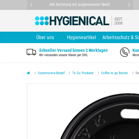
nt
Alle Rechnung mit ausgewiesener MwSt.
Über uns
Hygieneartikel
Arbeitsschutz & S
Schneller Versand binnen 2 Werktagen
Kun
Wir versenden unsere Waren per DHL
Mont
Gastronomie-Bedarf
To Go Produkte
Coffee to go Becher
De