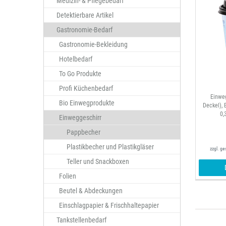
Medizin- & Pflegebedarf
Detektierbare Artikel
Gastronomie-Bedarf
Gastronomie-Bekleidung
Hotelbedarf
To Go Produkte
Profi Küchenbedarf
Einwe
Bio Einwegprodukte
Deckel), 
0,
Einweggeschirr
Pappbecher
Plastikbecher und Plastikgläser
zzgl. g
Teller und Snackboxen
Folien
Beutel & Abdeckungen
Einschlagpapier & Frischhaltepapier
Tankstellenbedarf