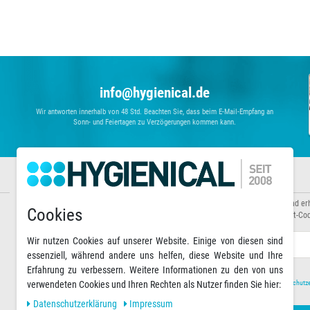
info@hygienical.de
Wir antworten innerhalb von 48 Std. Beachten Sie, dass beim E-Mail-Empfang an
Sonn- und Feiertagen zu Verzögerungen kommen kann.
Informationen
Newsletter abonnieren
Über uns
Abonnieren Sie unseren Newsletter und er
Cookies
Zahlungsarten
Sonderaktionen sowie exklusive Rabatt-Cod
Versandarten & -kosten
Warenkorb
E-MAIL **
Wir nutzen Cookies auf unserer Website. Einige von diesen sind
essenziell, während andere uns helfen, diese Website und Ihre
Erfahrung zu verbessern. Weitere Informationen zu den von uns
verwendeten Cookies und Ihren Rechten als Nutzer finden Sie hier:
Hiermit bestätige ich, dass ich die
Daten­schutz­
Daten­schutz­erklärung
Impressum