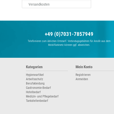
Versandkosten
+49 (0)7031-7857949
Telefonieren zum üblichen Ortstarif. Verbindugsgebühren für Anrufe aus dem
Mobilfunknetz können ggf. abweichen.
Kategorien
Mein Konto
Hygieneartikel
Registrieren
Arbeitsschutz
Anmelden
Berufskleidung
Gastronomie-Bedarf
Hotelbedarf
Medizin- und Pflegebedarf
Tankstellenbedarf