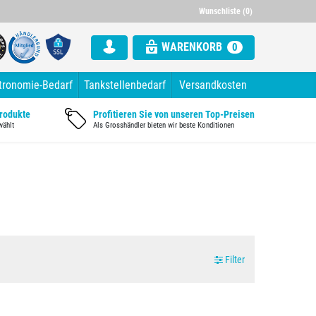
000 Artikel im Sortiment
Alle Rechnung mit ausgewiesener Mw
Wunschliste (0)
WARENKORB
0
tronomie-Bedarf
Tankstellenbedarf
Versandkosten
Produkte
Profitieren Sie von unseren Top-Preisen
wählt
Als Grosshändler bieten wir beste Konditionen
Filter