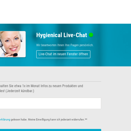
Hygienical Live-Chat
Wir beantworten Ihnen Ihre Fragen persönlich.
Live-Chat im neuen Fenster öffnen
halten Sie etwa 1x im Monat Infos zu neuen Produkten und
es! (Jederzeit kündbar.)
erklärung
gelesen habe. Meine Einwilligung kann ich jederzeit widerrufen.**