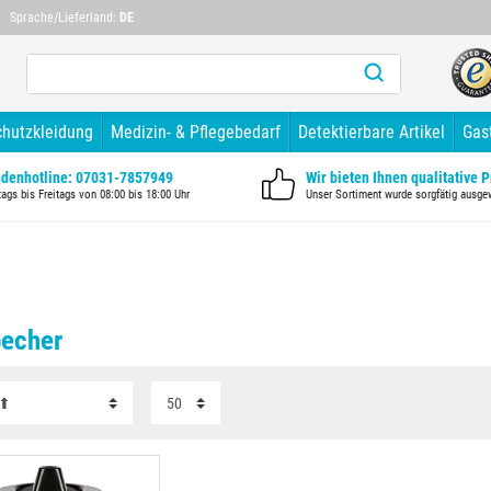
Mehr als 10 Jahre Branchenerfahrung
Mehr als 1
Sprache/Lieferland:
DE
chutzkleidung
Medizin- & Pflegebedarf
Detektierbare Artikel
Gas
denhotline: 07031-7857949
Wir bieten Ihnen qualitative 
ags bis Freitags von 08:00 bis 18:00 Uhr
Unser Sortiment wurde sorgfätig ausge
echer