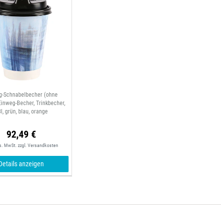
g-Schnabelbecher (ohne
Einweg-Becher, Trinkbecher,
3l, grün, blau, orange
92,49 €
es. MwSt.
zzgl.
Versandkosten
Details anzeigen