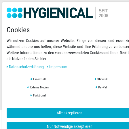
Ihre Zahlungsmöglichkeiten
2)
VORKASSE
Cookies
RECHNUNG
Wir nutzen Cookies auf unserer Website. Einige von diesen sind essenzie
während andere uns helfen, diese Website und Ihre Erfahrung zu verbesse
Versandoptionen
Social Media
Weitere Informationen zu den von uns verwendeten Cookies und Ihren Rech
als Nutzer finden Sie hier:
Daten­schutz­erklärung
Impressum
Essenziell
Statistik
AGB
Datenschutzerklärung
Impressum
Externe Medien
PayPal
Funktional
Copyright © 2019 Hygienical. Alle Rechte vorbehalten.
Alle akzeptieren
Nur Notwendige akzeptieren