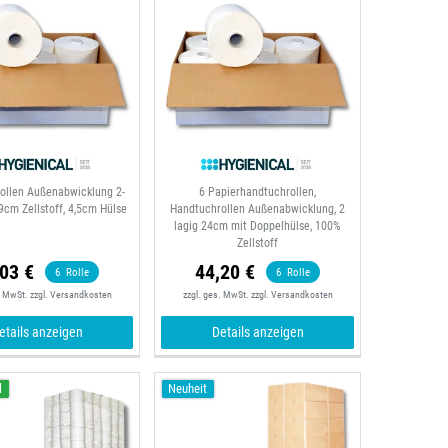
ollen Außenabwicklung 2-
6 Papierhandtuchrollen,
19cm Zellstoff, 4,5cm Hülse
Handtuchrollen Außenabwicklung, 2
lagig 24cm mit Doppelhülse, 100%
Zellstoff
03 €
44,20 €
6
Rolle
6
Rolle
. MwSt.
zzgl.
Versandkosten
zzgl. ges. MwSt.
zzgl.
Versandkosten
etails anzeigen
Details anzeigen
l
Neuheit