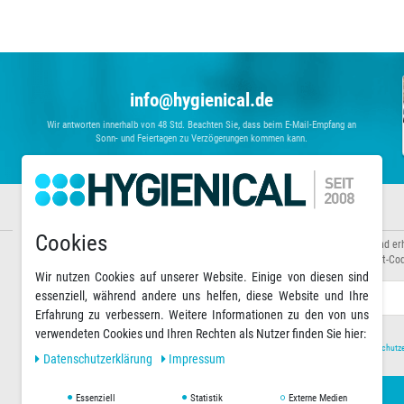
info@hygienical.de
Wir antworten innerhalb von 48 Std. Beachten Sie, dass beim E-Mail-Empfang an
Sonn- und Feiertagen zu Verzögerungen kommen kann.
Informationen
Newsletter abonnieren
Cookies
Über uns
Abonnieren Sie unseren Newsletter und er
Zahlungsarten
Sonderaktionen sowie exklusive Rabatt-Cod
Versandarten & -kosten
Wir nutzen Cookies auf unserer Website. Einige von diesen sind
Warenkorb
E-MAIL **
essenziell, während andere uns helfen, diese Website und Ihre
Erfahrung zu verbessern. Weitere Informationen zu den von uns
verwendeten Cookies und Ihren Rechten als Nutzer finden Sie hier:
Hiermit bestätige ich, dass ich die
Daten­schutz­
Daten­schutz­erklärung
Impressum
Essenziell
Statistik
Externe Medien