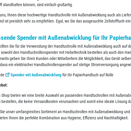
ff standhalten können, sind einfach großartig.
 uns, Ihnen diese hochwertige Handtuchrolle mit Außenabwicklung auch als Liefer
nd ist preislich sehr zu empfehlen. Egal, wo Sie das ausgesuchte Zellstofftuch ein
ssende Spender mit Außenabwicklung für Ihr Papierha
sollten Sie für die Verwendung der Handtuchrolle mit Außenabwicklung auch auf
 sowohl den Handtuchrollenspender mit Hebeltechnik bestellen als auch den Handt
rseits geben Sie Ihren Kunden oder Mitarbeitern die Möglichkeit, das Gerät selber
dass ein elektrischer Handtuchrollenspender auf stetige Stromversorgung angewi
nde
Spender mit Außenabwicklung
für Ihr Papierhandtuch auf Rolle
ebot:
 Shop bieten wir eine breite Auswahl an passenden Handtuchrollen mit Außenabwi
u bestellen, die keine Versandkosten verursachen und somit eine ideale Lösung da
Sie unser umfangreiches Sortiment an Handtuchrollen mit Außenabwicklung und fi
ieten Ihnen die perfekte Kombination aus Hygiene, Effizienz und Nachhaltigkeit.