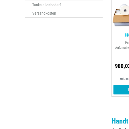
Tankstellenbedarf
Versandkosten
Pa
Außenabwi
980,0
zzgl. g
Handt