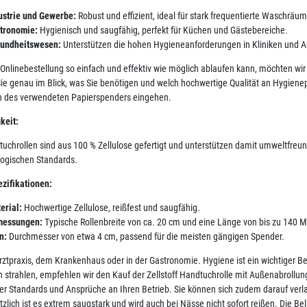
ustrie und Gewerbe:
Robust und effizient, ideal für stark frequentierte Waschräum
tronomie:
Hygienisch und saugfähig, perfekt für Küchen und Gästebereiche.
undheitswesen:
Unterstützen die hohen Hygieneanforderungen in Kliniken und A
 Onlinebestellung so einfach und effektiv wie möglich ablaufen kann, möchten w
ie genau im Blick, was Sie benötigen und welch hochwertige Qualität an Hygienepa
n des verwendeten Papierspenders eingehen.
keit:
tuchrollen sind aus 100 % Zellulose gefertigt und unterstützen damit umweltfreund
ogischen Standards.
zifikationen:
erial:
Hochwertige Zellulose, reißfest und saugfähig.
essungen:
Typische Rollenbreite von ca. 20 cm und eine Länge von bis zu 140 M
n:
Durchmesser von etwa 4 cm, passend für die meisten gängigen Spender.
Arztpraxis, dem Krankenhaus oder in der Gastronomie. Hygiene ist ein wichtiger B
 strahlen, empfehlen wir den Kauf der Zellstoff Handtuchrolle mit Außenabrollung
er Standards und Ansprüche an Ihren Betrieb. Sie können sich zudem darauf verla
tzlich ist es extrem saugstark und wird auch bei Nässe nicht sofort reißen. Die 