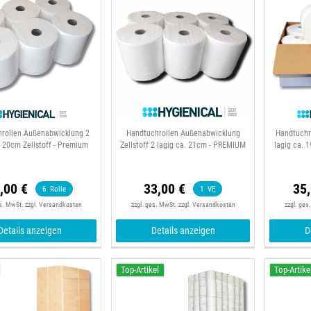
rollen Außenabwicklung 2
Handtuchrollen Außenabwicklung
Handtuchr
. 20cm Zellstoff - Premium
Zellstoff 2 lagig ca. 21cm - PREMIUM
lagig ca. 
,00 €
33,00 €
35,
6
Rolle
1
VE
es. MwSt.
zzgl.
Versandkosten
zzgl. ges. MwSt.
zzgl.
Versandkosten
zzgl. ges
Details anzeigen
Details anzeigen
D
Top-Artikel
Top-Artike