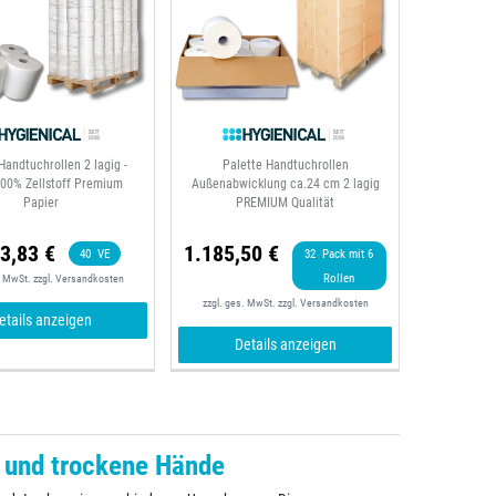
Handtuchrollen 2 lagig -
Palette Handtuchrollen
00% Zellstoff Premium
Außenabwicklung ca.24 cm 2 lagig
Papier
PREMIUM Qualität
3,83 €
1.185,50 €
40
VE
32
Pack mit 6
Rollen
. MwSt.
zzgl.
Versandkosten
zzgl. ges. MwSt.
zzgl.
Versandkosten
etails anzeigen
Details anzeigen
 und trockene Hände