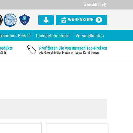
000 Artikel im Sortiment
Alle Rechnung mit ausgewiesener Mw
Wunschliste (0)
WARENKORB
0
tronomie-Bedarf
Tankstellenbedarf
Versandkosten
Produkte
Profitieren Sie von unseren Top-Preisen
wählt
Als Grosshändler bieten wir beste Konditionen