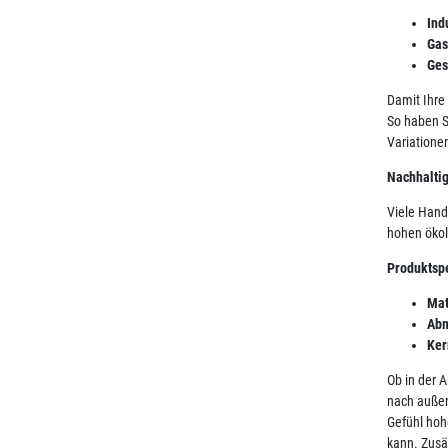
Ind
Gas
Ges
Damit Ihre
So haben S
Variatione
Nachhaltig
Viele Hand
hohen ökol
Produktspe
Mat
Abm
Ker
Ob in der 
nach außen
Gefühl hoh
kann. Zusä