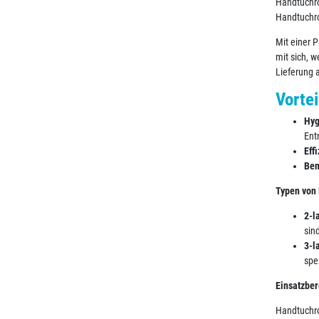
Handtuchro
Handtuchro
Mit einer P
mit sich, 
Lieferung 
Vorte
Hyg
Ent
Effi
Ben
Typen von 
2-l
sin
3-l
spe
Einsatzber
Handtuchro