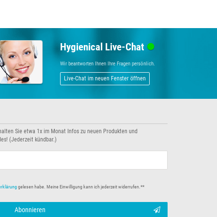
Hygienical Live-Chat
Wir beantworten Ihnen Ihre Fragen persönlich.
Live-Chat im neuen Fenster öffnen
halten Sie etwa 1x im Monat Infos zu neuen Produkten und
es! (Jederzeit kündbar.)
erklärung
gelesen habe. Meine Einwilligung kann ich jederzeit widerrufen.**
Abonnieren