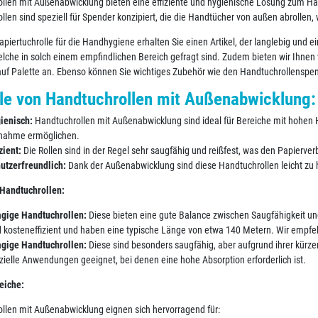
llen mit Außenabwicklung bieten eine effiziente und hygienische Lösung zum 
llen sind speziell für Spender konzipiert, die die Handtücher von außen abrollen,
apiertuchrolle für die Handhygiene erhalten Sie einen Artikel, der langlebig und ei
welche in solch einem empfindlichen Bereich gefragt sind. Zudem bieten wir Ihne
auf Palette an. Ebenso können Sie wichtiges Zubehör wie den Handtuchrollenspen
ile von Handtuchrollen mit Außenabwicklung:
ienisch:
Handtuchrollen mit Außenabwicklung sind ideal für Bereiche mit hohen 
nahme ermöglichen.
zient:
Die Rollen sind in der Regel sehr saugfähig und reißfest, was den Papierver
utzerfreundlich:
Dank der Außenabwicklung sind diese Handtuchrollen leicht zu
Handtuchrollen:
agige Handtuchrollen:
Diese bieten eine gute Balance zwischen Saugfähigkeit und
d kosteneffizient und haben eine typische Länge von etwa 140 Metern. Wir empfehl
agige Handtuchrollen:
Diese sind besonders saugfähig, aber aufgrund ihrer kürze
zielle Anwendungen geeignet, bei denen eine hohe Absorption erforderlich ist.
eiche:
llen mit Außenabwicklung eignen sich hervorragend für: