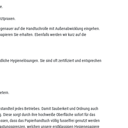
e.
rztpraxen.
ir genauer auf die Handtuchrolle mit Außenabwicklung eingehen.
pieren Sie erhalten. Ebenfalls werden wir kurz auf die
liche Hygienelösungen. Sie sind oft zertifiziert und entsprechen
etern.
estandteil jedes Betriebes. Damit Sauberkeit und Ordnung auch
. Diese sorgt durch ihre hochweiße Oberfläche sofort für das
ssen, dass das Papierhandtuch völlig fusselfrei genutzt werden
Belastungsgrenzen, welchen unsere erstklassigen Hygienepapiere