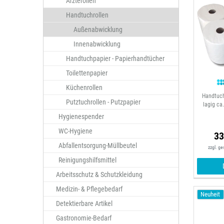
Ärzterollen
Handtuchrollen
Außenabwicklung
Innenabwicklung
Handtuchpapier - Papierhandtücher
Toilettenpapier
Küchenrollen
Handtuch
Putztuchrollen - Putzpapier
lagig ca
Hygienespender
WC-Hygiene
33
Abfallentsorgung-Müllbeutel
zzgl. g
Reinigungshilfsmittel
Arbeitsschutz & Schutzkleidung
Medizin- & Pflegebedarf
Neuheit
Detektierbare Artikel
Gastronomie-Bedarf