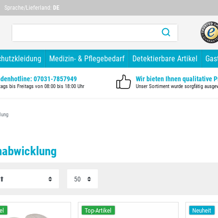
Mehr als 10 Jahre Branchenerfahrung
Mehr als 1
Sprache/Lieferland:
DE
chutzkleidung
Medizin- & Pflegebedarf
Detektierbare Artikel
Gas
denhotline: 07031-7857949
Wir bieten Ihnen qualitative 
ags bis Freitags von 08:00 bis 18:00 Uhr
Unser Sortiment wurde sorgfätig ausge
lung
abwicklung
el
Top-Artikel
Neuheit