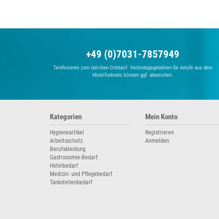
+49 (0)7031-7857949
Telefonieren zum üblichen Ortstarif. Verbindugsgebühren für Anrufe aus dem
Mobilfunknetz können ggf. abweichen.
Kategorien
Mein Konto
Hygieneartikel
Registrieren
Arbeitsschutz
Anmelden
Berufskleidung
Gastronomie-Bedarf
Hotelbedarf
Medizin- und Pflegebedarf
Tankstellenbedarf