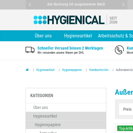
nt
Alle Rechnung mit ausgewiesener MwSt.
Über uns
Hygieneartikel
Arbeitsschutz & S
Schneller Versand binnen 2 Werktagen
Kun
Wir versenden unsere Waren per DHL
Mont
Hygieneartikel
Hygienepapiere
Handtuchrollen
Außenabwick
Außen
KATEGORIEN
Über uns
Hygieneartikel
Hygienepapiere
Top-Artik