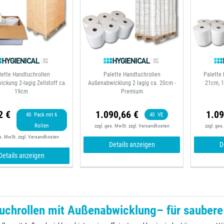
lette Handtuchrollen
Palette Handtuchrollen
Palette 
ckung 2-lagig Zellstoff ca.
Außenabwicklung 2 lagig ca. 20cm -
21cm, 1
19cm
Premium
2 €
1.090,66 €
1.09
40
Pack mit 6
40
VE
Rollen
zzgl. ges. MwSt.
zzgl.
Versandkosten
zzgl. ges
es. MwSt.
zzgl.
Versandkosten
Details anzeigen
D
Details anzeigen
uchrollen mit Außenabwicklung– für saubere