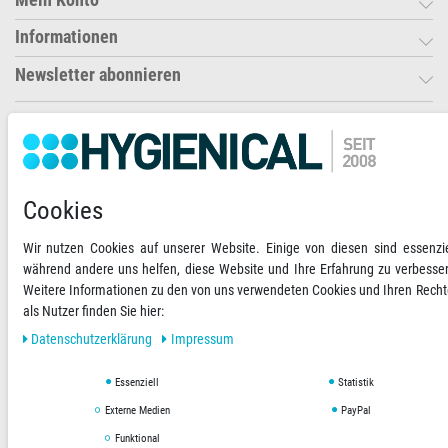
Informationen
Newsletter abonnieren
Ihre Zahlungsmöglichkeiten
2)
VORKASSE
Cookies
RECHNUNG
Wir nutzen Cookies auf unserer Website. Einige von diesen sind essenzie
während andere uns helfen, diese Website und Ihre Erfahrung zu verbesse
Versandoptionen
Social Media
Weitere Informationen zu den von uns verwendeten Cookies und Ihren Rech
als Nutzer finden Sie hier:
Daten­schutz­erklärung
Impressum
Essenziell
Statistik
AGB
Datenschutzerklärung
Impressum
Externe Medien
PayPal
Funktional
Copyright © 2019 Hygienical. Alle Rechte vorbehalten.