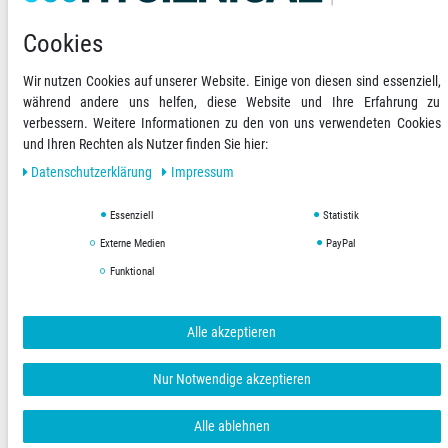
Informationen
Cookies
Newsletter abonnieren
Wir nutzen Cookies auf unserer Website. Einige von diesen sind essenziell,
während andere uns helfen, diese Website und Ihre Erfahrung zu
Ihre Zahlungsmöglichkeiten
2)
verbessern. Weitere Informationen zu den von uns verwendeten Cookies
und Ihren Rechten als Nutzer finden Sie hier:
VORKASSE
Daten­schutz­erklärung
Impressum
RECHNUNG
Essenziell
Statistik
Externe Medien
PayPal
Versandoptionen
Social Media
Funktional
Alle akzeptieren
Nur Notwendige akzeptieren
AGB
Datenschutzerklärung
Impressum
Alle ablehnen
Copyright © 2019 Hygienical. Alle Rechte vorbehalten.