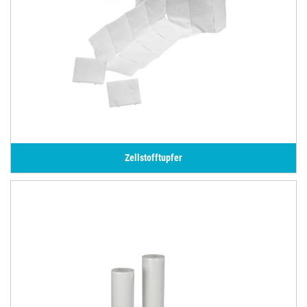
Zellstofftupfer