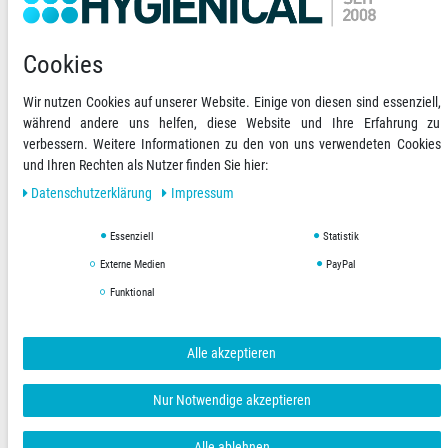
Informationen
Cookies
Newsletter abonnieren
Wir nutzen Cookies auf unserer Website. Einige von diesen sind essenziell,
während andere uns helfen, diese Website und Ihre Erfahrung zu
Ihre Zahlungsmöglichkeiten
2)
verbessern. Weitere Informationen zu den von uns verwendeten Cookies
und Ihren Rechten als Nutzer finden Sie hier:
VORKASSE
Daten­schutz­erklärung
Impressum
RECHNUNG
Essenziell
Statistik
Externe Medien
PayPal
Versandoptionen
Social Media
Funktional
Alle akzeptieren
AGB
Datenschutzerklärung
Impressum
Nur Notwendige akzeptieren
Copyright © 2019 Hygienical. Alle Rechte vorbehalten.
Alle ablehnen