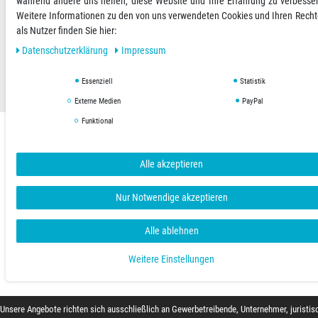
während andere uns helfen, diese Website und Ihre Erfahrung zu verbesse
Weitere Informationen zu den von uns verwendeten Cookies und Ihren Rech
als Nutzer finden Sie hier:
AGB
Datenschutzerklärung
Impressum
Daten­schutz­erklärung
Impressum
Copyright © 2019 Hygienical. Alle Rechte vorbehalten.
Essenziell
Statistik
Externe Medien
PayPal
Funktional
Alle akzeptieren
Nur Notwendige akzeptieren
Alle ablehnen
Weitere Einstellungen
Unsere Angebote richten sich ausschließlich an Gewerbetreibende, Unternehmer, juristis