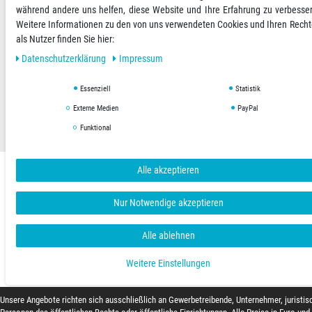
während andere uns helfen, diese Website und Ihre Erfahrung zu verbesse
Versandoptionen
Social Media
Weitere Informationen zu den von uns verwendeten Cookies und Ihren Rech
als Nutzer finden Sie hier:
Daten­schutz­erklärung
Impressum
Essenziell
Statistik
AGB
Datenschutzerklärung
Impressum
Externe Medien
PayPal
Copyright © 2019 Hygienical. Alle Rechte vorbehalten.
Funktional
Alle akzeptieren
Nur Notwendige akzeptieren
Alle ablehnen
Weitere Einstellungen
Unsere Angebote richten sich ausschließlich an Gewerbetreibende, Unternehmer, juristis