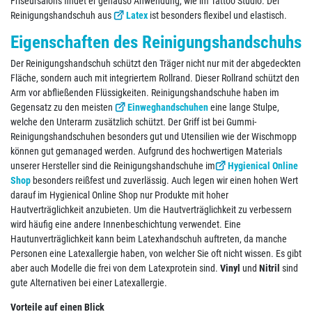
Friseursalons findet er genauso Anwendung, wie im Tattoo Studio. Der
Reinigungshandschuh aus
Latex
ist besonders flexibel und elastisch.
Eigenschaften des Reinigungshandschuhs
Der Reinigungshandschuh schützt den Träger nicht nur mit der abgedeckten
Fläche, sondern auch mit integriertem Rollrand. Dieser Rollrand schützt den
Arm vor abfließenden Flüssigkeiten. Reinigungshandschuhe haben im
Gegensatz zu den meisten
Einweghandschuhen
eine lange Stulpe,
welche den Unterarm zusätzlich schützt. Der Griff ist bei Gummi-
Reinigungshandschuhen besonders gut und Utensilien wie der Wischmopp
können gut gemanaged werden. Aufgrund des hochwertigen Materials
unserer Hersteller sind die Reinigungshandschuhe im
Hygienical Online
Shop
besonders reißfest und zuverlässig. Auch legen wir einen hohen Wert
darauf im Hygienical Online Shop nur Produkte mit hoher
Hautverträglichkeit anzubieten. Um die Hautverträglichkeit zu verbessern
wird häufig eine andere Innenbeschichtung verwendet. Eine
Hautunverträglichkeit kann beim Latexhandschuh auftreten, da manche
Personen eine Latexallergie haben, von welcher Sie oft nicht wissen. Es gibt
aber auch Modelle die frei von dem Latexprotein sind.
Vinyl
und
Nitril
sind
gute Alternativen bei einer Latexallergie.
Vorteile auf einen Blick