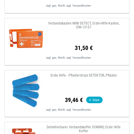
zzgl. ges. MwSt.
zzgl.
Versandkosten
Verbandskasten MINI DETECT, Erste-HIlfe-Kasten,
DIN 13157
31,50 €
zzgl. ges. MwSt.
zzgl.
Versandkosten
Erste Hilfe - Pflasterstrips DETEKTOR, Pflaster
39,46 €
4
Stück
zzgl. ges. MwSt.
zzgl.
Versandkosten
Detektierbarer Verbandskoffer DOMINO, Erste Hilfe
Koffer