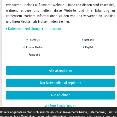
Wir nutzen Cookies auf unserer Website. Einige von diesen sind essenziell,
während andere uns helfen, diese Website und Ihre Erfahrung zu
Ihre Zahlungsmöglichkeiten
2)
verbessern. Weitere Informationen zu den von uns verwendeten Cookies
und Ihren Rechten als Nutzer finden Sie hier:
VORKASSE
Daten­schutz­erklärung
Impressum
RECHNUNG
Essenziell
Statistik
Externe Medien
PayPal
Versandoptionen
Social Media
Funktional
Alle akzeptieren
Nur Notwendige akzeptieren
AGB
Datenschutzerklärung
Impressum
Copyright © 2019 Hygienical. Alle Rechte vorbehalten.
Alle ablehnen
Weitere Einstellungen
Unsere Angebote richten sich ausschließlich an Gewerbetreibende, Unternehmer, juristis
Personen des öffentlichen Rechts oder öffentliche Einrichtungen. Alle Preise in Euro und