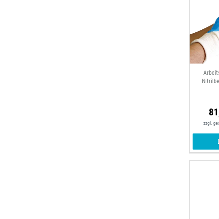
Arbeit
Nitrilb
81
zzgl. g