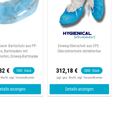
barer Bartschutz aus PP-
Einweg-Überschuh aus CPE -
es, Bartmasken mit
Überziehschuhe detektierbar
treifen, Einweg-Bartmaske
82 €
312,18 €
1000
Stück
2000
Stück
. MwSt.
zzgl.
Versandkosten
zzgl. ges. MwSt.
zzgl.
Versandkosten
etails anzeigen
Details anzeigen