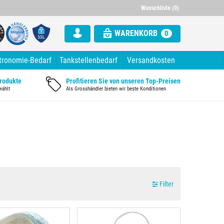
000 Artikel im Sortiment
Alle Rechnung mit ausgewiesener Mw
Wunschliste (0)
WARENKORB
0
tronomie-Bedarf
Tankstellenbedarf
Versandkosten
Produkte
Profitieren Sie von unseren Top-Preisen
wählt
Als Grosshändler bieten wir beste Konditionen
Filter