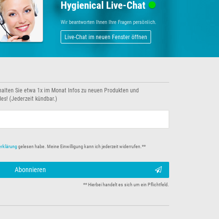
Hygienical Live-Chat
Wir beantworten Ihnen Ihre Fragen persönlich.
Live-Chat im neuen Fenster öffnen
halten Sie etwa 1x im Monat Infos zu neuen Produkten und
es! (Jederzeit kündbar.)
erklärung
gelesen habe. Meine Einwilligung kann ich jederzeit widerrufen.**
Abonnieren
** Hierbei handelt es sich um ein Pflichtfeld.