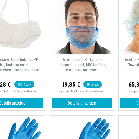
rbarer Bartschutz aus PP-
Detektierbarer Bartschutz,
Detektor-
ies, Bartmasken mit
Lebensmittelecht, BRC konform,
Einwegh
streifen, Einweg-Bartmaske
Bartmaske aus Nylon
,28 €
19,85 €
65,
100
Stück
36
Stück
es. MwSt.
zzgl.
Versandkosten
zzgl. ges. MwSt.
zzgl.
Versandkosten
zzgl. ges
Details anzeigen
Details anzeigen
D