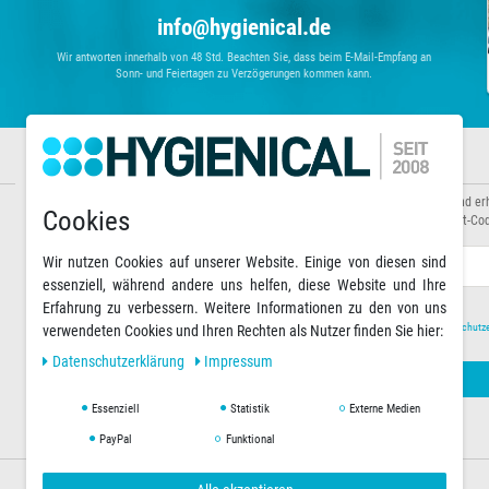
info@hygienical.de
Wir antworten innerhalb von 48 Std. Beachten Sie, dass beim E-Mail-Empfang an
Sonn- und Feiertagen zu Verzögerungen kommen kann.
Informationen
Newsletter abonnieren
Über uns
Abonnieren Sie unseren Newsletter und er
Cookies
Zahlungsarten
Sonderaktionen sowie exklusive Rabatt-Cod
Versandarten & -kosten
Warenkorb
E-MAIL **
Wir nutzen Cookies auf unserer Website. Einige von diesen sind
essenziell, während andere uns helfen, diese Website und Ihre
Erfahrung zu verbessern. Weitere Informationen zu den von uns
Hiermit bestätige ich, dass ich die
Daten­schutz­
verwendeten Cookies und Ihren Rechten als Nutzer finden Sie hier:
Daten­schutz­erklärung
Impressum
Essenziell
Statistik
Externe Medien
PayPal
Funktional