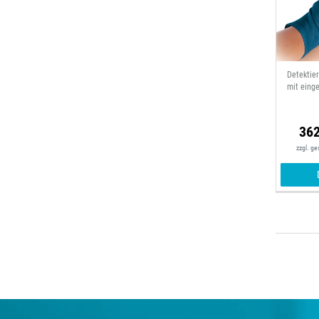
Detektie
mit eing
362
zzgl. g