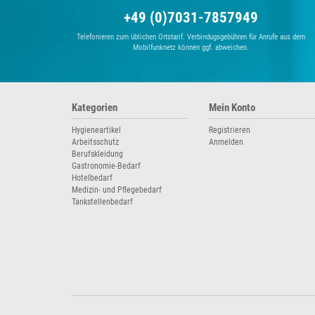
+49 (0)7031-7857949
Telefonieren zum üblichen Ortstarif. Verbindugsgebühren für Anrufe aus dem
Mobilfunknetz können ggf. abweichen.
Kategorien
Mein Konto
Hygieneartikel
Registrieren
Arbeitsschutz
Anmelden
Berufskleidung
Gastronomie-Bedarf
Hotelbedarf
Medizin- und Pflegebedarf
Tankstellenbedarf