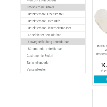
Medizin- & Pflegebedarf
Detektierbare Artikel
Detektierbare Arbeitsmittel
Detektierbare Erste Hilfe
Detektierbare Sicherheitsmesser
Kabelbinder detektierbar
Einwegbekleidung detektierbar
Detektie
Büromaterial detektierbar
Vl
Detektor
Gastronomie-Bedarf
Tankstellenbedarf
18
Versandkosten
zzgl. g