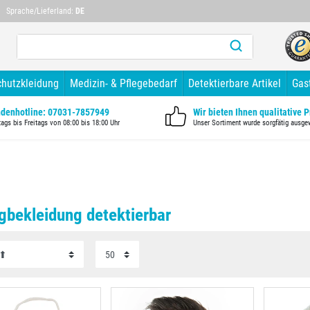
Mehr als 10 Jahre Branchenerfahrung
Mehr als 1
Sprache/Lieferland:
DE
chutzkleidung
Medizin- & Pflegebedarf
Detektierbare Artikel
Gas
denhotline: 07031-7857949
Wir bieten Ihnen qualitative 
ags bis Freitags von 08:00 bis 18:00 Uhr
Unser Sortiment wurde sorgfätig ausge
gbekleidung detektierbar