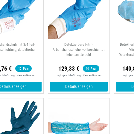
shandschuh mit 3/4 Teil-
Detektierbare Nitril-
Detektier
eschichtung, detektierbar
Arbeitshandschuhe, vollbeschichtet,
Vli
lebensmittelecht
Detektors
,76 €
129,33 €
140,
10
Paar
10
Paar
es. MwSt.
zzgl.
Versandkosten
zzgl. ges. MwSt.
zzgl.
Versandkosten
zzgl. ges
Details anzeigen
Details anzeigen
D