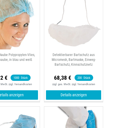
Haube Polypropylen-Vlies,
Detektierbarer Bartschutz aus
aube, in blau und weiß
Micromesh, Bartmaske, Einweg-
Bartschutz, Kinnschutznetz
82 €
68,38 €
1000
Stück
200
Stück
. MwSt.
zzgl.
Versandkosten
zzgl. ges. MwSt.
zzgl.
Versandkosten
etails anzeigen
Details anzeigen