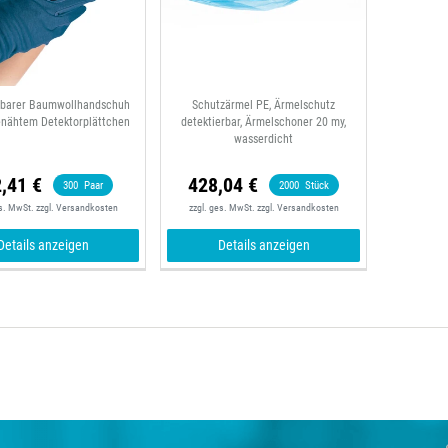
rbarer Baumwollhandschuh
Schutzärmel PE, Ärmelschutz
enähtem Detektorplättchen
detektierbar, Ärmelschoner 20 my,
wasserdicht
,41 €
428,04 €
300
Paar
2000
Stück
es. MwSt.
zzgl.
Versandkosten
zzgl. ges. MwSt.
zzgl.
Versandkosten
Details anzeigen
Details anzeigen