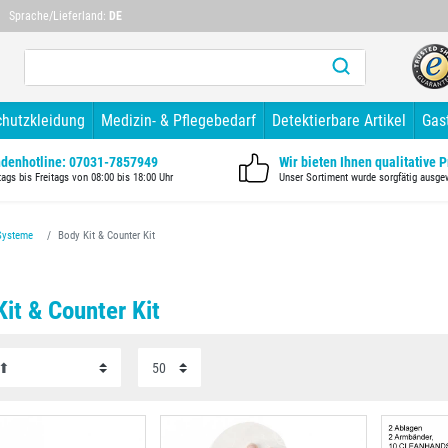
Mehr als 10 Jahre Branchenerfahrung
Mehr als 1
Sprache/Lieferland:
DE
chutzkleidung
Medizin- & Pflegebedarf
Detektierbare Artikel
Gas
denhotline: 07031-7857949
Wir bieten Ihnen qualitative 
ags bis Freitags von 08:00 bis 18:00 Uhr
Unser Sortiment wurde sorgfätig ausge
Systeme
Body Kit & Counter Kit
it & Counter Kit