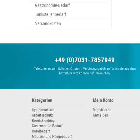
Gastronomie-Bedarf
Tankstellenbedarf
Versandkosten
+49 (0)7031-7857949
Telefonieren zum üblichen Ortstarif. Verbindugsgebühren für Anrufe aus dem
Mobilfunknetz können ggf. abweichen.
Kategorien
Mein Konto
Hygieneartikel
Registrieren
Arbeitsschutz
Anmelden
Berufskleidung
Gastronomie-Bedarf
Hotelbedarf
Medizin- und Pflegebedarf