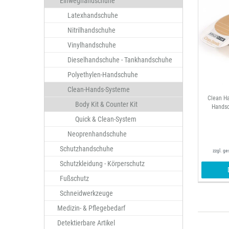
Einweghandschuhe
Latexhandschuhe
Nitrilhandschuhe
Vinylhandschuhe
Dieselhandschuhe - Tankhandschuhe
Polyethylen-Handschuhe
Clean-Hands-Systeme
Clean Ha
Body Kit & Counter Kit
Handsc
Quick & Clean-System
Neoprenhandschuhe
Schutzhandschuhe
zzgl. g
Schutzkleidung - Körperschutz
Fußschutz
Schneidwerkzeuge
Medizin- & Pflegebedarf
Detektierbare Artikel