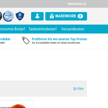
000 Artikel im Sortiment
Alle Rechnung mit ausgewiesener Mw
Wunschliste (0)
WARENKORB
0
tronomie-Bedarf
Tankstellenbedarf
Versandkosten
Produkte
Profitieren Sie von unseren Top-Preisen
wählt
Als Grosshändler bieten wir beste Konditionen
Filter