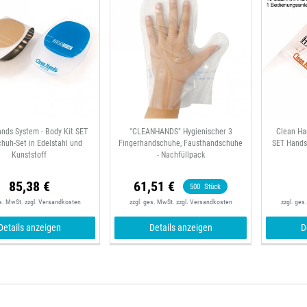
nds System - Body Kit SET
"CLEANHANDS" Hygienischer 3
Clean Ha
huh-Set in Edelstahl und
Fingerhandschuhe, Fausthandschuhe
SET Hands
Kunststoff
- Nachfüllpack
85,38 €
61,51 €
500
Stück
es. MwSt.
zzgl.
Versandkosten
zzgl. ges. MwSt.
zzgl.
Versandkosten
zzgl. ges
Details anzeigen
Details anzeigen
D