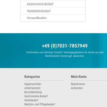
Gastronomie-Bedarf
Tankstellenbedarf
Versandkosten
+49 (0)7031-7857949
Telefonieren zum üblichen Ortstarif. Verbindugsgebühren für Anrufe aus dem
Mobilfunknetz können ggf. abweichen.
Kategorien
Mein Konto
Hygieneartikel
Registrieren
Arbeitsschutz
Anmelden
Berufskleidung
Gastronomie-Bedarf
Hotelbedarf
Medizin- und Pflegebedarf