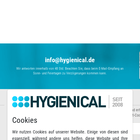
info@hygienical.de
Wir antworten innerhalb von 48 Std. Beachten Sie, dass beim E-Mail-Empfang an
Sonn- und Feiertagen zu Verzögerungen kommen kann.
Informationen
Newsletter abonnieren
Über uns
Abonnieren Sie unseren Newsletter und er
Zahlungsarten
Sonderaktionen sowie exklusive Rabatt-Cod
Cookies
Versandarten & -kosten
Warenkorb
E-MAIL **
Wir nutzen Cookies auf unserer Website. Einige von diesen sind
essenziell, während andere uns helfen, diese Website und Ihre