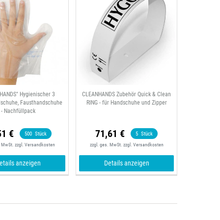
HANDS" Hygienischer 3
CLEANHANDS Zubehör Quick & Clean
dschuhe, Fausthandschuhe
RING - für Handschuhe und Zipper
- Nachfüllpack
51 €
71,61 €
500
Stück
5
Stück
. MwSt.
zzgl.
Versandkosten
zzgl. ges. MwSt.
zzgl.
Versandkosten
etails anzeigen
Details anzeigen