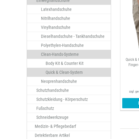
Einweghandschuhe
Latexhandschuhe
Nitrilhandschuhe
Vinylhandschuhe
Dieselhandschuhe - Tankhandschuhe
Polyethylen-Handschuhe
Clean-Hands-Systeme
Quick & C
Body Kit & Counter Kit
Finger
Quick & Clean-System
Neoprenhandschuhe
Schutzhandschuhe
zzgl. g
Schutzkleidung - Körperschutz
Fußschutz
Schneidwerkzeuge
Medizin- & Pflegebedarf
Detektierbare Artikel