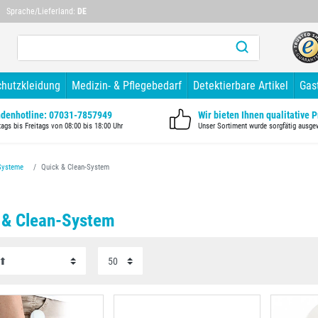
Mehr als 10 Jahre Branchenerfahrung
Mehr als 1
Sprache/Lieferland:
DE
chutzkleidung
Medizin- & Pflegebedarf
Detektierbare Artikel
Gas
denhotline: 07031-7857949
Wir bieten Ihnen qualitative 
ags bis Freitags von 08:00 bis 18:00 Uhr
Unser Sortiment wurde sorgfätig ausge
Systeme
Quick & Clean-System
 & Clean-System