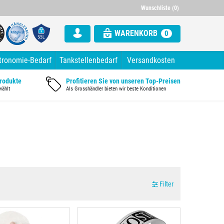
000 Artikel im Sortiment
Alle Rechnung mit ausgewiesener Mw
Wunschliste (0)
WARENKORB
0
tronomie-Bedarf
Tankstellenbedarf
Versandkosten
Produkte
Profitieren Sie von unseren Top-Preisen
wählt
Als Grosshändler bieten wir beste Konditionen
Filter