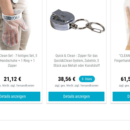
lean-Set - 7-teiliges Set, 5
Quick & Clean - Zipper für das
"CLEAN
-Handschuhe + 1 Ring + 1
Quick&Clean-System, Zubehör, 5
Fingerhan
Zipper
Stück aus Metall oder Kunststoff
21,12 €
38,56 €
61,
5
Stück
es. MwSt.
zzgl.
Versandkosten
zzgl. ges. MwSt.
zzgl.
Versandkosten
zzgl. ges
Details anzeigen
Details anzeigen
D