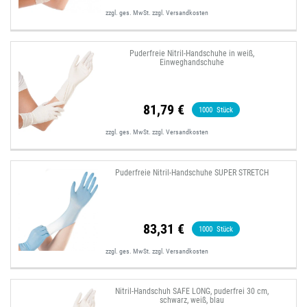
zzgl. ges. MwSt.
zzgl.
Versandkosten
Puderfreie Nitril-Handschuhe in weiß,
Einweghandschuhe
81,79 €
1000
Stück
zzgl. ges. MwSt.
zzgl.
Versandkosten
Puderfreie Nitril-Handschuhe SUPER STRETCH
83,31 €
1000
Stück
zzgl. ges. MwSt.
zzgl.
Versandkosten
Nitril-Handschuh SAFE LONG, puderfrei 30 cm,
schwarz, weiß, blau