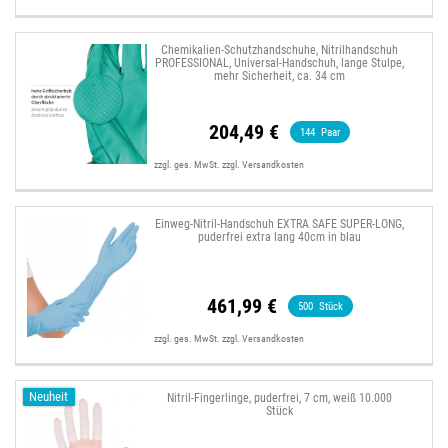
Chemikalien-Schutzhandschuhe, Nitrilhandschuh
PROFESSIONAL, Universal-Handschuh, lange Stulpe,
mehr Sicherheit, ca. 34 cm
204,49 €
144
Paar
zzgl. ges. MwSt.
zzgl.
Versandkosten
Einweg-Nitril-Handschuh EXTRA SAFE SUPER-LONG,
puderfrei extra lang 40cm in blau
461,99 €
500
Stück
zzgl. ges. MwSt.
zzgl.
Versandkosten
Neuheit
Nitril-Fingerlinge, puderfrei, 7 cm, weiß 10.000
Stück