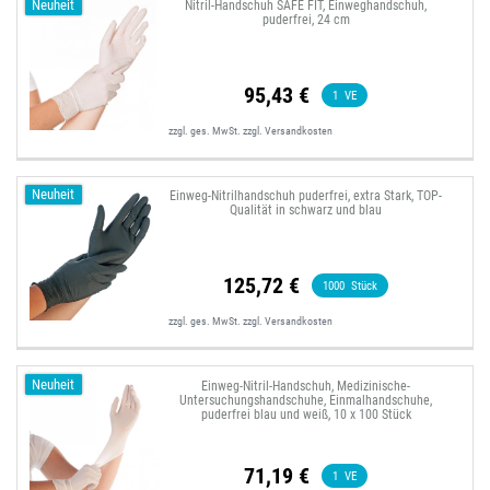
Neuheit
Nitril-Handschuh SAFE FIT, Einweghandschuh,
puderfrei, 24 cm
95,43 €
1
VE
zzgl. ges. MwSt.
zzgl.
Versandkosten
Neuheit
Einweg-Nitrilhandschuh puderfrei, extra Stark, TOP-
Qualität in schwarz und blau
125,72 €
1000
Stück
zzgl. ges. MwSt.
zzgl.
Versandkosten
Neuheit
Einweg-Nitril-Handschuh, Medizinische-
Untersuchungshandschuhe, Einmalhandschuhe,
puderfrei blau und weiß, 10 x 100 Stück
71,19 €
1
VE