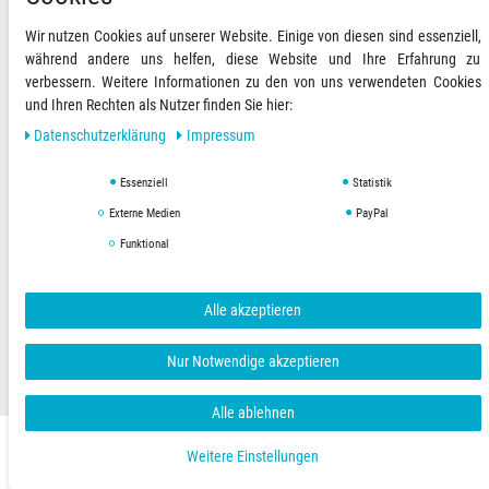
Ihre Zahlungsmöglichkeiten
2)
Wir nutzen Cookies auf unserer Website. Einige von diesen sind essenziell,
während andere uns helfen, diese Website und Ihre Erfahrung zu
verbessern. Weitere Informationen zu den von uns verwendeten Cookies
VORKASSE
und Ihren Rechten als Nutzer finden Sie hier:
RECHNUNG
Daten­schutz­erklärung
Impressum
Essenziell
Statistik
Versandoptionen
Social Media
Externe Medien
PayPal
Funktional
Alle akzeptieren
AGB
Datenschutzerklärung
Impressum
Nur Notwendige akzeptieren
Copyright © 2019 Hygienical. Alle Rechte vorbehalten.
Alle ablehnen
Weitere Einstellungen