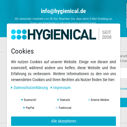
info@hygienical.de
Wir antworten innerhalb von 48 Std. Beachten Sie, dass beim E-Mail-Empfang an
Sonn- und Feiertagen zu Verzögerungen kommen kann.
Informationen
Newsletter abonnieren
Cookies
Über uns
Abonnieren Sie unseren Newsletter und er
Zahlungsarten
Sonderaktionen sowie exklusive Rabatt-Cod
Wir nutzen Cookies auf unserer Website. Einige von diesen sind
Versandarten & -kosten
essenziell, während andere uns helfen, diese Website und Ihre
Warenkorb
E-MAIL **
Erfahrung zu verbessern. Weitere Informationen zu den von uns
verwendeten Cookies und Ihren Rechten als Nutzer finden Sie hier:
Daten­schutz­erklärung
Impressum
Hiermit bestätige ich, dass ich die
Daten­schutz­
Essenziell
Statistik
Externe Medien
PayPal
Funktional
Alle akzeptieren