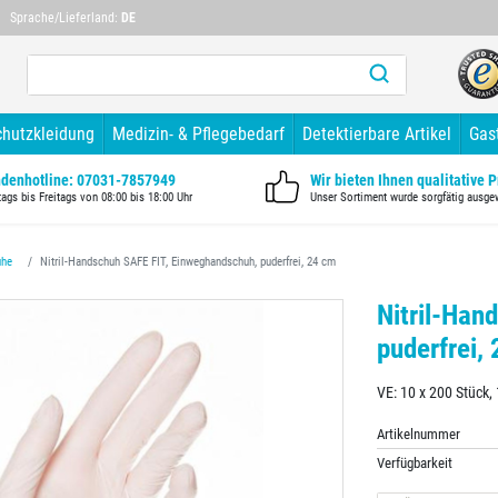
Mehr als 10 Jahre Branchenerfahrung
Mehr als 1
Sprache/Lieferland:
DE
chutzkleidung
Medizin- & Pflegebedarf
Detektierbare Artikel
Gas
denhotline: 07031-7857949
Wir bieten Ihnen qualitative 
ags bis Freitags von 08:00 bis 18:00 Uhr
Unser Sortiment wurde sorgfätig ausge
uhe
Nitril-Handschuh SAFE FIT, Einweghandschuh, puderfrei, 24 cm
Nitril-Han
puderfrei,
VE: 10 x 200 Stück, 
Artikelnummer
Verfügbarkeit