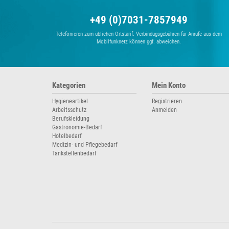
+49 (0)7031-7857949
Telefonieren zum üblichen Ortstarif. Verbindugsgebühren für Anrufe aus dem
Mobilfunknetz können ggf. abweichen.
Kategorien
Mein Konto
Hygieneartikel
Registrieren
Arbeitsschutz
Anmelden
Berufskleidung
Gastronomie-Bedarf
Hotelbedarf
Medizin- und Pflegebedarf
Tankstellenbedarf