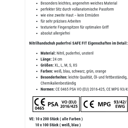
Besonders leichtes, angenehm weiches Material
perfekter Sitz durch vollanatomische Passform
wie eine zweite Haut – kein Ermüden
für sehr präzises Arbeiten
texturierte Fingerspitzen für optimalen Griff
absolut allergiefrei
Nitrilhandschuh puderfrei SAFE FIT Eigenschaften im Detail:
Material:
Nitril, puderfrei, unsteril
Länge:
24 cm
Größen:
XL, L, M, S, XS
Farben:
weiß, blau, schwarz, grün, orange
Besonderheiten:
leichte Qualität, Öl- und fettbeständi
Chemikalienbeständig
Normen:
CE 0465 PSA VO (EU) 2016-425, CE MPG 93/42
VE: 10 x 200 Stück ( alle Farben )
10 x 100 Stück ( weiß, blau )