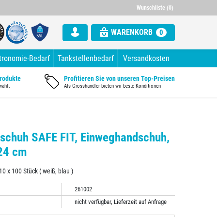
000 Artikel im Sortiment
Alle Rechnung mit ausgewiesener Mw
Wunschliste (0)
WARENKORB
0
tronomie-Bedarf
Tankstellenbedarf
Versandkosten
Produkte
Profitieren Sie von unseren Top-Preisen
wählt
Als Grosshändler bieten wir beste Konditionen
dschuh SAFE FIT, Einweghandschuh,
 24 cm
10 x 100 Stück ( weiß, blau )
261002
nicht verfügbar, Lieferzeit auf Anfrage