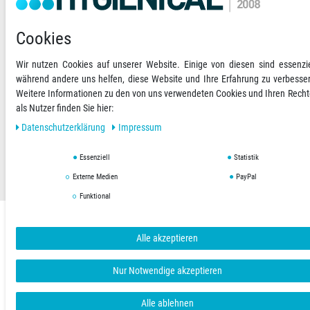
RECHNUNG
Cookies
Versandoptionen
Social Media
Wir nutzen Cookies auf unserer Website. Einige von diesen sind essenzie
während andere uns helfen, diese Website und Ihre Erfahrung zu verbesse
Weitere Informationen zu den von uns verwendeten Cookies und Ihren Rech
als Nutzer finden Sie hier:
Daten­schutz­erklärung
Impressum
AGB
Datenschutzerklärung
Impressum
Essenziell
Statistik
Copyright © 2019 Hygienical. Alle Rechte vorbehalten.
Externe Medien
PayPal
Funktional
Alle akzeptieren
Nur Notwendige akzeptieren
Alle ablehnen