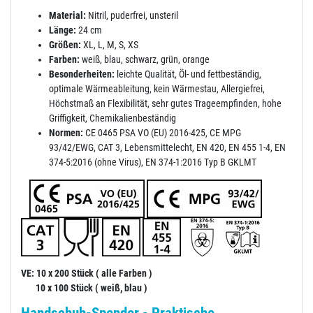
Material:
Nitril, puderfrei, unsteril
Länge:
24 cm
Größen:
XL, L, M, S, XS
Farben:
weiß, blau, schwarz, grün, orange
Besonderheiten:
leichte Qualität, Öl- und fettbeständig,
optimale Wärmeableitung, kein Wärmestau, Allergiefrei,
Höchstmaß an Flexibilität, sehr gutes Trageempfinden, hohe
Griffigkeit, Chemikalienbeständig
Normen:
CE 0465 PSA VO (EU) 2016-425, CE MPG
93/42/EWG, CAT 3, Lebensmittelecht, EN 420, EN 455 1-4, EN
374-5:2016 (ohne Virus), EN 374-1:2016 Typ B GKLMT
VE: 10 x 200 Stück ( alle Farben )
10 x 100 Stück ( weiß, blau )
Handschuh-Spender - Praktische