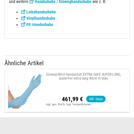
und weitere
Handschuhe / Einweghandschuhe
wie z. B:
Latexhandschuhe
Vinylhandschuhe
PE-Handschuhe
Ähnliche Artikel
Einweg-Nitril-Handschuh EXTRA SAFE SUPER-LONG,
puderfrei extra lang 40cm in blau
461,99 €
500
Stück
zzgl. ges. MwSt.
zzgl.
Versandkosten