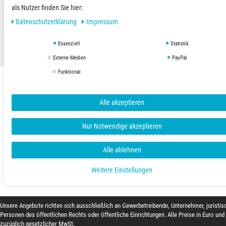
als Nutzer finden Sie hier:
AGB
Datenschutzerklärung
Impressum
Daten­schutz­erklärung
Impressum
Essenziell
Statistik
Copyright © 2019 Hygienical. Alle Rechte vorbehalten.
Externe Medien
PayPal
Funktional
Alle akzeptieren
Nur Notwendige akzeptieren
Alle ablehnen
Weitere Einstellungen
Unsere Angebote richten sich ausschließlich an Gewerbetreibende, Unternehmer, juristis
Personen des öffentlichen Rechts oder öffentliche Einrichtungen. Alle Preise in Euro und
zuzüglich gesetzlicher MwSt.