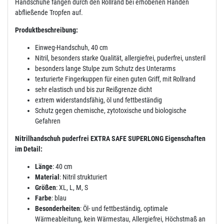
Handschuhe fangen durch den Rollrand bei erhobenen Händen
abfließende Tropfen auf.
Produktbeschreibung:
Einweg-Handschuh, 40 cm
Nitril, besonders starke Qualität, allergiefrei, puderfrei, unsteril
besonders lange Stulpe zum Schutz des Unterarms
texturierte Fingerkuppen für einen guten Griff, mit Rollrand
sehr elastisch und bis zur Reißgrenze dicht
extrem widerstandsfähig, öl und fettbeständig
Schutz gegen chemische, zytotoxische und biologische
Gefahren
Nitrilhandschuh puderfrei EXTRA SAFE SUPERLONG Eigenschaften
im Detail:
Länge
: 40 cm
Material
: Nitril strukturiert
Größen
: XL, L, M, S
Farbe
: blau
Besonderheiten
: Öl- und fettbeständig, optimale
Wärmeableitung, kein Wärmestau, Allergiefrei, Höchstmaß an