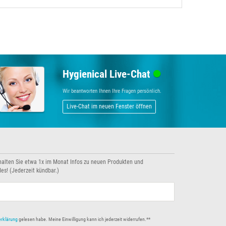
Hygienical Live-Chat
Wir beantworten Ihnen Ihre Fragen persönlich.
Live-Chat im neuen Fenster öffnen
halten Sie etwa 1x im Monat Infos zu neuen Produkten und
es! (Jederzeit kündbar.)
erklärung
gelesen habe. Meine Einwilligung kann ich jederzeit widerrufen.**