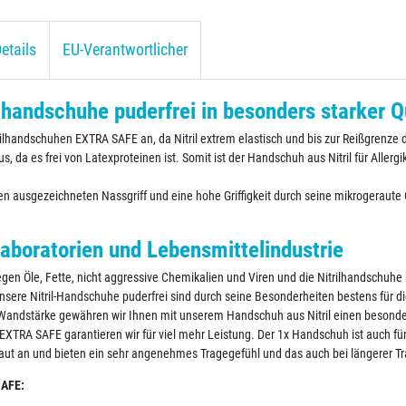
etails
EU-Verantwortlicher
lhandschuhe puderfrei in besonders starker Q
rilhandschuhen EXTRA SAFE an, da Nitril extrem elastisch und bis zur Reißgrenze 
us, da es frei von Latexproteinen ist. Somit ist der Handschuh aus Nitril für Aller
n ausgezeichneten Nassgriff und eine hohe Griffigkeit durch seine mikrogeraut
Laboratorien und Lebensmittelindustrie
gen Öle, Fette, nicht aggressive Chemikalien und Viren und die Nitrilhandschuh
ere Nitril-Handschuhe puderfrei sind durch seine Besonderheiten bestens für die
 Wandstärke gewähren wir Ihnen mit unserem Handschuh aus Nitril einen besonde
EXTRA SAFE garantieren wir für viel mehr Leistung. Der 1x Handschuh ist auch fü
aut an und bieten ein sehr angenehmes Tragegefühl und das auch bei längerer T
SAFE: