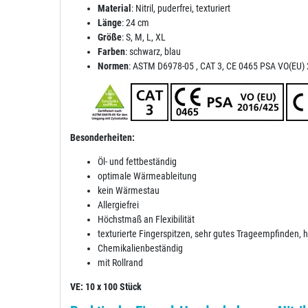
Material
: Nitril, puderfrei, texturiert
Länge
: 24 cm
Größe
: S, M, L, XL
Farben
: schwarz, blau
Normen
: ASTM D6978-05 , CAT 3, CE 0465 PSA VO(EU)
Besonderheiten:
Öl- und fettbeständig
optimale Wärmeableitung
kein Wärmestau
Allergiefrei
Höchstmaß an Flexibilität
texturierte Fingerspitzen, sehr gutes Trageempfinden, ho
Chemikalienbeständig
mit Rollrand
VE: 10 x 100 Stück