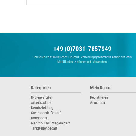
+49 (0)7031-7857949
Telefonieren zum üblichen Ortstarif. Verbindugsgebühren für Anrufe aus dem
Mobilfunknetz können ggf. abweichen.
Kategorien
Mein Konto
Hygieneartikel
Registrieren
Arbeitsschutz
Anmelden
Berufskleidung
Gastronomie-Bedarf
Hotelbedarf
Medizin- und Pflegebedarf
Tankstellenbedarf