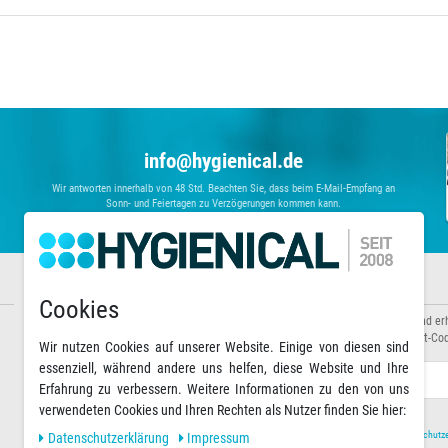
info@hygienical.de
Wir antworten innerhalb von 48 Std. Beachten Sie, dass beim E-Mail-Empfang an
Sonn- und Feiertagen zu Verzögerungen kommen kann.
Informationen
Newsletter abonnieren
Cookies
Über uns
Abonnieren Sie unseren Newsletter und er
Zahlungsarten
Sonderaktionen sowie exklusive Rabatt-Cod
Wir nutzen Cookies auf unserer Website. Einige von diesen sind
Versandarten & -kosten
essenziell, während andere uns helfen, diese Website und Ihre
Warenkorb
E-MAIL **
Erfahrung zu verbessern. Weitere Informationen zu den von uns
verwendeten Cookies und Ihren Rechten als Nutzer finden Sie hier:
Hiermit bestätige ich, dass ich die
Daten­schutz­
Daten­schutz­erklärung
Impressum