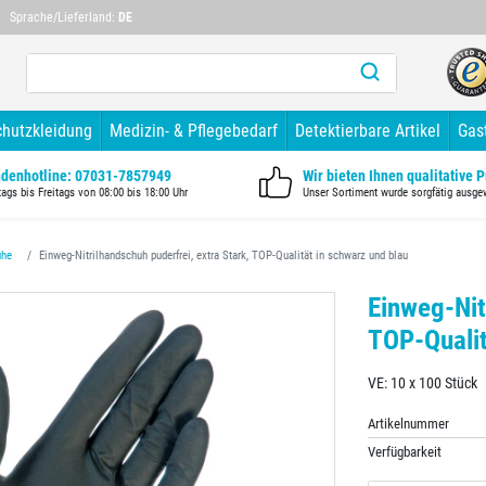
Mehr als 10 Jahre Branchenerfahrung
Mehr als 1
Sprache/Lieferland:
DE
chutzkleidung
Medizin- & Pflegebedarf
Detektierbare Artikel
Gas
denhotline: 07031-7857949
Wir bieten Ihnen qualitative 
ags bis Freitags von 08:00 bis 18:00 Uhr
Unser Sortiment wurde sorgfätig ausge
uhe
Einweg-Nitrilhandschuh puderfrei, extra Stark, TOP-Qualität in schwarz und blau
Einweg-Nit
TOP-Qualit
VE: 10 x 100 Stück
Artikelnummer
Verfügbarkeit