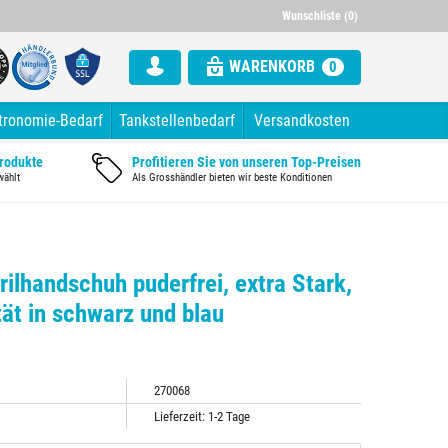
000 Artikel im Sortiment
Alle Rechnung mit ausgewiesener Mw
Wunschliste (0)
WARENKORB
0
tronomie-Bedarf
Tankstellenbedarf
Versandkosten
Produkte
Profitieren Sie von unseren Top-Preisen
wählt
Als Grosshändler bieten wir beste Konditionen
rilhandschuh puderfrei, extra Stark,
ät in schwarz und blau
270068
Lieferzeit: 1-2 Tage