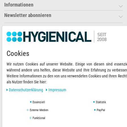
Informationen
Newsletter abonnieren
Ihre Zahlungsmöglichkeiten
2)
VORKASSE
Cookies
RECHNUNG
Wir nutzen Cookies auf unserer Website. Einige von diesen sind essenzie
während andere uns helfen, diese Website und Ihre Erfahrung zu verbesse
Versandoptionen
Social Media
Weitere Informationen zu den von uns verwendeten Cookies und Ihren Rech
als Nutzer finden Sie hier:
Daten­schutz­erklärung
Impressum
Essenziell
Statistik
AGB
Datenschutzerklärung
Impressum
Externe Medien
PayPal
Funktional
Copyright © 2019 Hygienical. Alle Rechte vorbehalten.