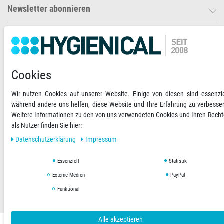
Newsletter abonnieren
Ihre Zahlungsmöglichkeiten
2)
VORKASSE
Cookies
RECHNUNG
Wir nutzen Cookies auf unserer Website. Einige von diesen sind essenzie
während andere uns helfen, diese Website und Ihre Erfahrung zu verbesse
Versandoptionen
Social Media
Weitere Informationen zu den von uns verwendeten Cookies und Ihren Rech
als Nutzer finden Sie hier:
Daten­schutz­erklärung
Impressum
Essenziell
Statistik
AGB
Datenschutzerklärung
Impressum
Externe Medien
PayPal
Funktional
Copyright © 2019 Hygienical. Alle Rechte vorbehalten.
Alle akzeptieren