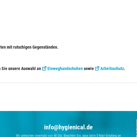
iten mit rutschigen Gegenständen.
n Sie unsere Auswahl an
Einweghandschuhen
sowie
Arbeitsschutz
.
info@hygienical.de
Wir antworten innerhalb von 48 Std. Beachten Sie, dass beim E-Mail-Empfang an