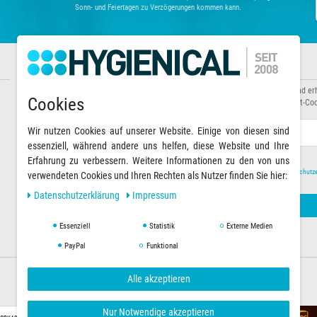
Sonn- und Feiertagen zu Verzögerungen kommen kann.
Informationen
Newsletter abonnieren
Über uns
Abonnieren Sie unseren Newsletter und er
Cookies
Zahlungsarten
Sonderaktionen sowie exklusive Rabatt-Cod
Versandarten & -kosten
Warenkorb
E-MAIL **
Wir nutzen Cookies auf unserer Website. Einige von diesen sind
essenziell, während andere uns helfen, diese Website und Ihre
Erfahrung zu verbessern. Weitere Informationen zu den von uns
Hiermit bestätige ich, dass ich die
Daten­schutz­
verwendeten Cookies und Ihren Rechten als Nutzer finden Sie hier:
Daten­schutz­erklärung
Impressum
Essenziell
Statistik
Externe Medien
PayPal
Funktional
Alle akzeptieren
Versandoptionen
Nur Notwendige akzeptieren