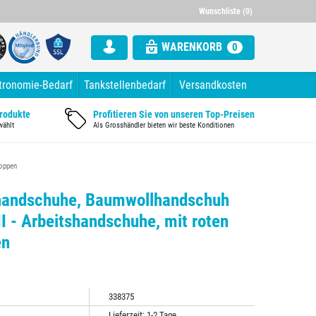
000 Artikel im Sortiment
Alle Rechnung mit ausgewiesener Mw
Wunschliste (0)
WARENKORB
0
tronomie-Bedarf
Tankstellenbedarf
Versandkosten
Produkte
Profitieren Sie von unseren Top-Preisen
wählt
Als Grosshändler bieten wir beste Konditionen
Noppen
khandschuhe, Baumwollhandschuh
 - Arbeitshandschuhe, mit roten
en
338375
Lieferzeit: 1-2 Tage