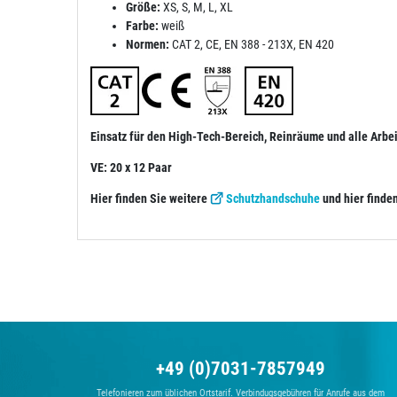
Größe:
XS, S, M, L, XL
Farbe:
weiß
Normen:
CAT 2, CE, EN 388 - 213X, EN 420
Einsatz für den High-Tech-Bereich, Reinräume und alle Arbe
VE: 20 x 12 Paar
Hier finden Sie weitere
Schutzhandschuhe
und hier finde
+49 (0)7031-7857949
Telefonieren zum üblichen Ortstarif. Verbindugsgebühren für Anrufe aus dem