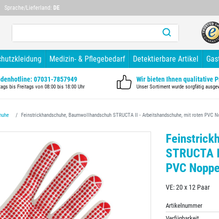
Mehr als 10 Jahre Branchenerfahrung
Mehr als 1
Sprache/Lieferland:
DE
chutzkleidung
Medizin- & Pflegebedarf
Detektierbare Artikel
Gas
denhotline: 07031-7857949
Wir bieten Ihnen qualitative 
ags bis Freitags von 08:00 bis 18:00 Uhr
Unser Sortiment wurde sorgfätig ausge
huhe
Feinstrickhandschuhe, Baumwollhandschuh STRUCTA II - Arbeitshandschuhe, mit roten PVC 
Feinstric
STRUCTA II
PVC Nopp
VE: 20 x 12 Paar
Artikelnummer
Verfügbarkeit