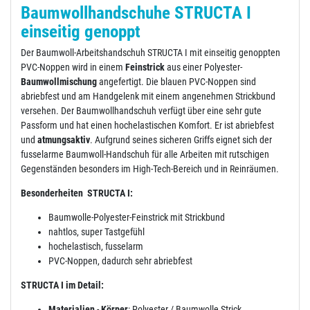
Baumwollhandschuhe STRUCTA I
einseitig genoppt
Der Baumwoll-Arbeitshandschuh STRUCTA I mit einseitig genoppten
PVC-Noppen wird in einem
Feinstrick
aus einer Polyester-
Baumwollmischung
angefertigt. Die blauen PVC-Noppen sind
abriebfest und am Handgelenk mit einem angenehmen Strickbund
versehen. Der Baumwollhandschuh verfügt über eine sehr gute
Passform und hat einen hochelastischen Komfort. Er ist abriebfest
und
atmungsaktiv
. Aufgrund seines sicheren Griffs eignet sich der
fusselarme Baumwoll-Handschuh für alle Arbeiten mit rutschigen
Gegenständen besonders im High-Tech-Bereich und in Reinräumen.
Besonderheiten STRUCTA I:
Baumwolle-Polyester-Feinstrick mit Strickbund
nahtlos, super Tastgefühl
hochelastisch, fusselarm
PVC-Noppen, dadurch sehr abriebfest
STRUCTA I im Detail:
Materialien
-
Körper
: Polyester / Baumwolle Strick