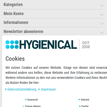
Kategorien
Mein Konto
Informationen
Newsletter abonnieren
Ihre Zahlungsmöglichkeiten
2)
VORKASSE
Cookies
RECHNUNG
Wir nutzen Cookies auf unserer Website. Einige von diesen sind essenzie
während andere uns helfen, diese Website und Ihre Erfahrung zu verbesse
Weitere Informationen zu den von uns verwendeten Cookies und Ihren Rech
Versandoptionen
Social Media
als Nutzer finden Sie hier:
Daten­schutz­erklärung
Impressum
Essenziell
Statistik
Externe Medien
PayPal