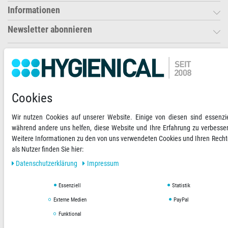
Informationen
Newsletter abonnieren
Ihre Zahlungsmöglichkeiten
2)
VORKASSE
Cookies
RECHNUNG
Wir nutzen Cookies auf unserer Website. Einige von diesen sind essenzie
während andere uns helfen, diese Website und Ihre Erfahrung zu verbesse
Versandoptionen
Social Media
Weitere Informationen zu den von uns verwendeten Cookies und Ihren Rech
als Nutzer finden Sie hier:
Daten­schutz­erklärung
Impressum
Essenziell
Statistik
AGB
Datenschutzerklärung
Impressum
Externe Medien
PayPal
Funktional
Copyright © 2019 Hygienical. Alle Rechte vorbehalten.