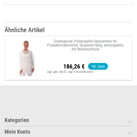
Ähnliche Artikel
Einwegjacke, Polypropylen-Spezialvlies für
Produktionsbereiche, strapazierfähig, atmungsaktiv,
mit Reißverschluss
186,26 €
100
Stück
zzgl. ges. MwSt.
zzgl.
Versandkosten
Kategorien
Mein Konto