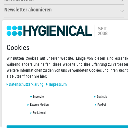
Newsletter abonnieren
Ihre Zahlungsmöglichkeiten
2)
VORKASSE
Cookies
RECHNUNG
Wir nutzen Cookies auf unserer Website. Einige von diesen sind essenzie
während andere uns helfen, diese Website und Ihre Erfahrung zu verbesse
Versandoptionen
Social Media
Weitere Informationen zu den von uns verwendeten Cookies und Ihren Rech
als Nutzer finden Sie hier:
Daten­schutz­erklärung
Impressum
Essenziell
Statistik
AGB
Datenschutzerklärung
Impressum
Externe Medien
PayPal
Funktional
Copyright © 2019 Hygienical. Alle Rechte vorbehalten.