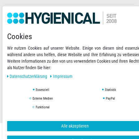
Ihre Zahlungsmöglichkeiten
2)
VORKASSE
Cookies
RECHNUNG
Wir nutzen Cookies auf unserer Website. Einige von diesen sind essenzie
während andere uns helfen, diese Website und Ihre Erfahrung zu verbesse
Versandoptionen
Social Media
Weitere Informationen zu den von uns verwendeten Cookies und Ihren Rech
als Nutzer finden Sie hier:
Daten­schutz­erklärung
Impressum
Essenziell
Statistik
AGB
Datenschutzerklärung
Impressum
Externe Medien
PayPal
Funktional
Copyright © 2019 Hygienical. Alle Rechte vorbehalten.
Alle akzeptieren