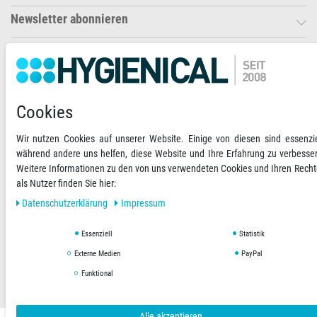
Newsletter abonnieren
Ihre Zahlungsmöglichkeiten
2)
VORKASSE
Cookies
RECHNUNG
Wir nutzen Cookies auf unserer Website. Einige von diesen sind essenzie
während andere uns helfen, diese Website und Ihre Erfahrung zu verbesse
Versandoptionen
Social Media
Weitere Informationen zu den von uns verwendeten Cookies und Ihren Rech
als Nutzer finden Sie hier:
Daten­schutz­erklärung
Impressum
Essenziell
Statistik
AGB
Datenschutzerklärung
Impressum
Externe Medien
PayPal
Funktional
Copyright © 2019 Hygienical. Alle Rechte vorbehalten.
Alle akzeptieren