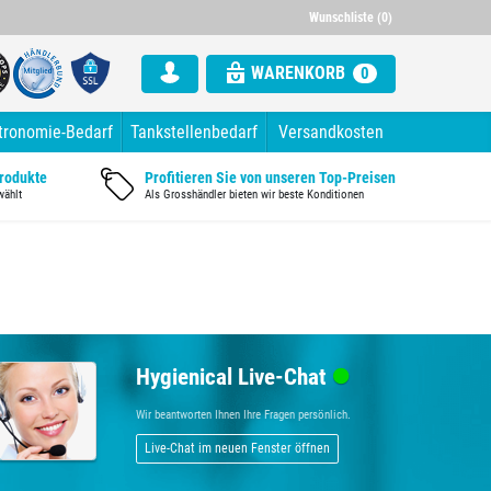
Wunschliste (0)
WARENKORB
0
tronomie-Bedarf
Tankstellenbedarf
Versandkosten
Produkte
Profitieren Sie von unseren Top-Preisen
wählt
Als Grosshändler bieten wir beste Konditionen
Hygienical Live-Chat
Wir beantworten Ihnen Ihre Fragen persönlich.
Live-Chat im neuen Fenster öffnen