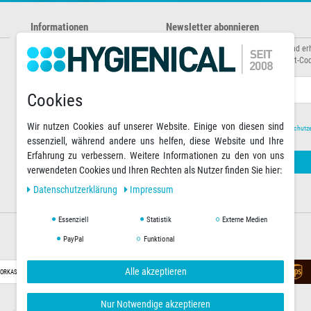
Informationen
Newsletter abonnieren
Über uns
Abonnieren Sie unseren Newsletter und er
Zahlungsarten
Sonderaktionen sowie exklusive Rabatt-Cod
Versandarten & -kosten
Warenkorb
E-MAIL **
Cookies
Wir nutzen Cookies auf unserer Website. Einige von diesen sind
Hiermit bestätige ich, dass ich die
Daten­schutz­
essenziell, während andere uns helfen, diese Website und Ihre
Erfahrung zu verbessern. Weitere Informationen zu den von uns
verwendeten Cookies und Ihren Rechten als Nutzer finden Sie hier:
Daten­schutz­erklärung
Impressum
Essenziell
Statistik
Externe Medien
Versandoptionen
PayPal
Funktional
Alle akzeptieren
ORKASSE
RECHNUNG
Nur Notwendige akzeptieren