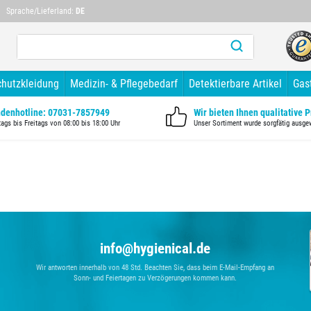
Sprache/Lieferland:
DE
chutzkleidung
Medizin- & Pflegebedarf
Detektierbare Artikel
Gas
denhotline: 07031-7857949
Wir bieten Ihnen qualitative 
ags bis Freitags von 08:00 bis 18:00 Uhr
Unser Sortiment wurde sorgfätig ausge
info@hygienical.de
Wir antworten innerhalb von 48 Std. Beachten Sie, dass beim E-Mail-Empfang an
Sonn- und Feiertagen zu Verzögerungen kommen kann.