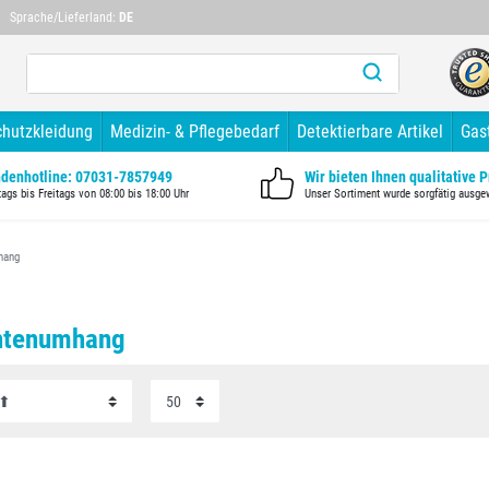
Mehr als 10 Jahre Branchenerfahrung
Mehr als 1
Sprache/Lieferland:
DE
chutzkleidung
Medizin- & Pflegebedarf
Detektierbare Artikel
Gas
denhotline: 07031-7857949
Wir bieten Ihnen qualitative 
ags bis Freitags von 08:00 bis 18:00 Uhr
Unser Sortiment wurde sorgfätig ausge
hang
ntenumhang