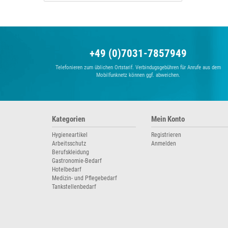
+49 (0)7031-7857949
Telefonieren zum üblichen Ortstarif. Verbindugsgebühren für Anrufe aus dem
Mobilfunknetz können ggf. abweichen.
Kategorien
Mein Konto
Hygieneartikel
Registrieren
Arbeitsschutz
Anmelden
Berufskleidung
Gastronomie-Bedarf
Hotelbedarf
Medizin- und Pflegebedarf
Tankstellenbedarf