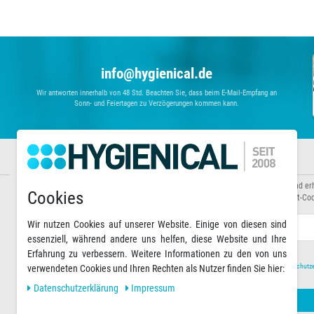
info@hygienical.de
Wir antworten innerhalb von 48 Std. Beachten Sie, dass beim E-Mail-Empfang an
Sonn- und Feiertagen zu Verzögerungen kommen kann.
Informationen
Newsletter abonnieren
Über uns
Abonnieren Sie unseren Newsletter und er
Cookies
Zahlungsarten
Sonderaktionen sowie exklusive Rabatt-Cod
Versandarten & -kosten
Warenkorb
E-MAIL **
Wir nutzen Cookies auf unserer Website. Einige von diesen sind
essenziell, während andere uns helfen, diese Website und Ihre
Erfahrung zu verbessern. Weitere Informationen zu den von uns
Hiermit bestätige ich, dass ich die
Daten­schutz­
verwendeten Cookies und Ihren Rechten als Nutzer finden Sie hier:
Daten­schutz­erklärung
Impressum