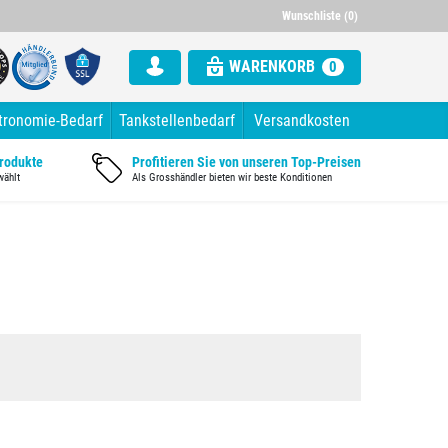
000 Artikel im Sortiment
Alle Rechnung mit ausgewiesener Mw
Wunschliste (0)
WARENKORB
0
tronomie-Bedarf
Tankstellenbedarf
Versandkosten
Produkte
Profitieren Sie von unseren Top-Preisen
wählt
Als Grosshändler bieten wir beste Konditionen