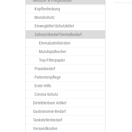
Medizin- & Pflegebedarf
Kopfbedeckung
Mundschutz
Einwegkittel-Schutzkittel
Zahnarztbedarf-Dentalbedarf
Einmalzahnbürsten
Mundspülbecher
Tray-Filterpapier
Praxisbedarf
Patientenpflege
Erste Hilfe
Corona-Schutz
Detektierbare Artikel
Gastronomie-Bedarf
Tankstellenbedarf
Versandkosten