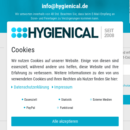
info@hygienical.de
Wir antworten innerhalb von 48 Std. Beachten Sie, dass beim E-Mail-Empfang an
Sonn- und Feiertagen zu Verzögerungen kommen kann.
Informationen
Newsletter abonnieren
Cookies
Über uns
Abonnieren Sie unseren Newsletter und er
Zahlungsarten
Sonderaktionen sowie exklusive Rabatt-Cod
Wir nutzen Cookies auf unserer Website. Einige von diesen sind
Versandarten & -kosten
essenziell, während andere uns helfen, diese Website und Ihre
Warenkorb
E-MAIL **
Erfahrung zu verbessern. Weitere Informationen zu den von uns
verwendeten Cookies und Ihren Rechten als Nutzer finden Sie hier:
Hiermit bestätige ich, dass ich die
Daten­schutz­
Daten­schutz­erklärung
Impressum
Essenziell
Statistik
Externe Medien
PayPal
Funktional
Alle akzeptieren