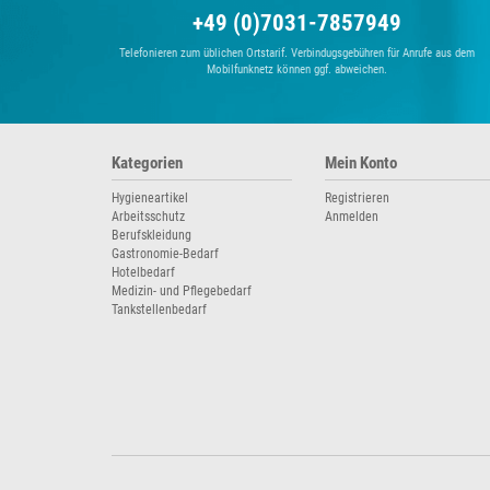
+49 (0)7031-7857949
Telefonieren zum üblichen Ortstarif. Verbindugsgebühren für Anrufe aus dem
Mobilfunknetz können ggf. abweichen.
Kategorien
Mein Konto
Hygieneartikel
Registrieren
Arbeitsschutz
Anmelden
Berufskleidung
Gastronomie-Bedarf
Hotelbedarf
Medizin- und Pflegebedarf
Tankstellenbedarf