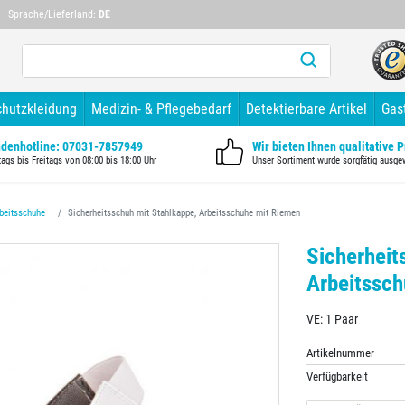
Mehr als 10 Jahre Branchenerfahrung
Mehr als 1
Sprache/Lieferland:
DE
chutzkleidung
Medizin- & Pflegebedarf
Detektierbare Artikel
Gas
denhotline: 07031-7857949
Wir bieten Ihnen qualitative 
ags bis Freitags von 08:00 bis 18:00 Uhr
Unser Sortiment wurde sorgfätig ausge
rbeitsschuhe
Sicherheitsschuh mit Stahlkappe, Arbeitsschuhe mit Riemen
Sicherheit
Arbeitssc
VE: 1 Paar
Artikelnummer
Verfügbarkeit