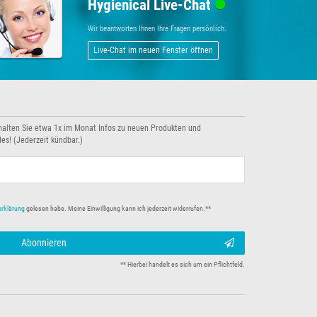
Hygienical Live-Chat
Wir beantworten Ihnen Ihre Fragen persönlich.
Live-Chat im neuen Fenster öffnen
halten Sie etwa 1x im Monat Infos zu neuen Produkten und
es! (Jederzeit kündbar.)
erklärung
gelesen habe. Meine Einwilligung kann ich jederzeit widerrufen.**
Abonnieren
** Hierbei handelt es sich um ein Pflichtfeld.