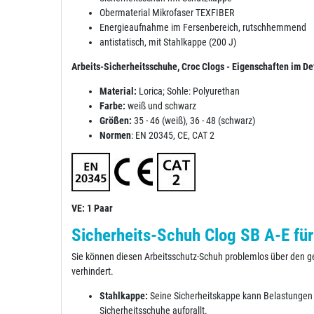
Obermaterial Mikrofaser TEXFIBER
Energieaufnahme im Fersenbereich, rutschhemmend
antistatisch, mit Stahlkappe (200 J)
Arbeits-Sicherheitsschuhe, Croc Clogs - Eigenschaften im Det
Material:
Lorica; Sohle: Polyurethan
Farbe:
weiß und schwarz
Größen:
35 - 46 (weiß), 36 - 48 (schwarz)
Normen
: EN 20345, CE, CAT 2
VE: 1 Paar
Sicherheits-Schuh Clog SB A-E für
Sie können diesen Arbeitsschutz-Schuh problemlos über den ge
verhindert.
Stahlkappe:
Seine Sicherheitskappe kann Belastungen 
Sicherheitsschuhe aufprallt.