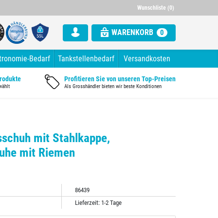
000 Artikel im Sortiment
Alle Rechnung mit ausgewiesener Mw
Wunschliste (0)
WARENKORB
0
tronomie-Bedarf
Tankstellenbedarf
Versandkosten
Produkte
Profitieren Sie von unseren Top-Preisen
wählt
Als Grosshändler bieten wir beste Konditionen
sschuh mit Stahlkappe,
huhe mit Riemen
86439
Lieferzeit: 1-2 Tage