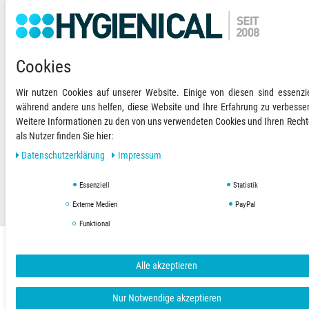
VORKASSE
RECHNUNG
Cookies
Versandoptionen
Social Media
Wir nutzen Cookies auf unserer Website. Einige von diesen sind essenzie
während andere uns helfen, diese Website und Ihre Erfahrung zu verbesse
Weitere Informationen zu den von uns verwendeten Cookies und Ihren Rech
als Nutzer finden Sie hier:
Daten­schutz­erklärung
Impressum
AGB
Datenschutzerklärung
Impressum
Essenziell
Statistik
Copyright © 2019 Hygienical. Alle Rechte vorbehalten.
Externe Medien
PayPal
Funktional
Alle akzeptieren
Nur Notwendige akzeptieren